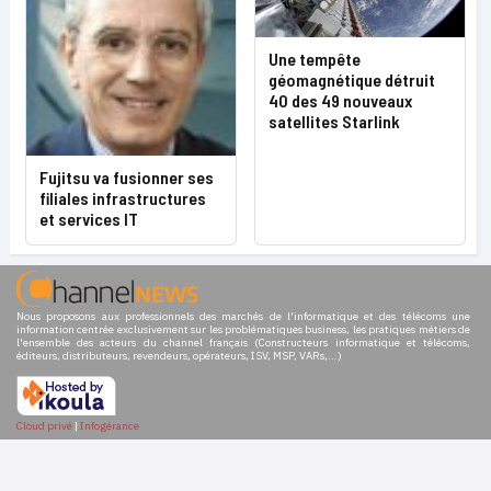
Une tempête
géomagnétique détruit
40 des 49 nouveaux
satellites Starlink
Fujitsu va fusionner ses
filiales infrastructures
et services IT
Nous proposons aux professionnels des marchés de l'informatique et des télécoms une
information centrée exclusivement sur les problématiques business, les pratiques métiers de
l'ensemble des acteurs du channel français (Constructeurs informatique et télécoms,
éditeurs, distributeurs, revendeurs, opérateurs, ISV, MSP, VARs,...)
Cloud privé
|
Infogérance