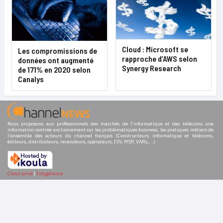
Cloud : Microsoft se
Les compromissions de
rapproche d’AWS selon
données ont augmenté
Synergy Research
de 171% en 2020 selon
Canalys
Nous proposons aux professionnels des marchés de l'informatique et des télécoms une
information centrée exclusivement sur les problématiques business, les pratiques métiers de
l'ensemble des acteurs du channel français (Constructeurs informatique et télécoms,
éditeurs, distributeurs, revendeurs, opérateurs, ISV, MSP, VARs,...)
Cloud privé
|
Infogérance