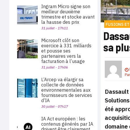
Ingram Micro signe son
meilleur deuxième
trimestre et stocke avant
la hausse des prix
FUSIONS ET
31 juillet - 17h11
Dassau
Microsoft clôt son
sa plu
exercice à 331 milliards
et pousse ses
partenaires vers la
facturation à l’usage
31 juillet - 17h06
Pa
L’Arcep va élargir sa
collecte de données
environnementales aux
Dassault 
fournisseurs de services
Solutions
d’IA
30 juillet - 07h17
été appro
acquisiti
IA Act européen : les
contenus générés par IA
domaine d
doivent être clairement