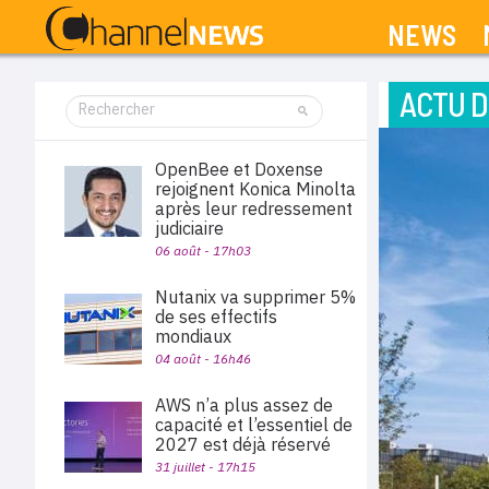
NEWS
ACTU D
OpenBee et Doxense
rejoignent Konica Minolta
après leur redressement
judiciaire
06 août - 17h03
Nutanix va supprimer 5%
de ses effectifs
mondiaux
04 août - 16h46
AWS n’a plus assez de
capacité et l’essentiel de
2027 est déjà réservé
31 juillet - 17h15