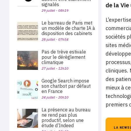
de la Vie
signalés
29 juillet - 08h19
L’expertis
Le barreau de Paris met
commercial
un modèle de charte IA à
disposition des cabinets
sociétés p
28 juillet - 07h54
sites médi
Pas de trève estivale
développem
pour le dérèglement
processus,
climatique
27 juillet - 12h10
cliniques.
des patien
Google Search impose
son chatbot par défaut
mieux à ce
en France
technologi
24 juillet - 20h10
premiers o
La présence au bureau
ne rend pas plus
productif, selon une
étude d’Indeed
LA NEWS