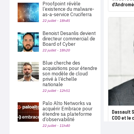
Proofpoint révèle
d’Androm
l’existence du malware-
as-a-service Cruciferra
22 juillet - 18h45
Benoist Desanlis devient
directeur commercial de
Board of Cyber
22 juillet - 18h20
Blue cherche des
acquisitions pour étendre
son modèle de cloud
privé à l’échelle
nationale
22 juillet - 12h51
Palo Alto Networks va
acquérir Embrace pour
Dassault 
étendre sa plateforme
COO et le 
d’observabilité
22 juillet - 11h40