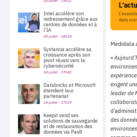
24 juillet - 19h22
L'act
Intel accélère son
L'essenti
redressement grâce aux
dans votr
centres de données et à
l’IA
24 juillet - 18h18
Medidata a
Systancia accélère sa
croissance après son
« Aujourd’
pivot réussi vers la
cybersécurité
environnem
24 juillet - 17h42
expériences
exigent un
Databricks et Microsoft
étendent leur
leader de 
partenariat
collaborat
24 juillet - 17h19
d’administ
Keepit vend ses
des donnée
solutions de sauvegarde
et de restauration des
environnem
données via Pax8