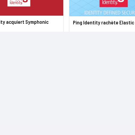
ity acquiert Symphonic
Ping Identity rachète Elasti