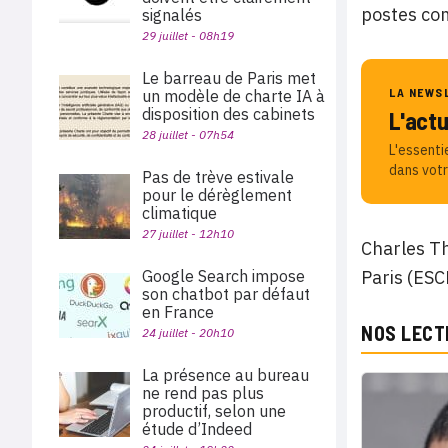
postes com
signalés
29 juillet - 08h19
Le barreau de Paris met
LA NEWS
un modèle de charte IA à
disposition des cabinets
L'act
28 juillet - 07h54
L'essenti
dans votr
Pas de trève estivale
pour le dérèglement
climatique
27 juillet - 12h10
Charles Th
Google Search impose
Paris (ESC
son chatbot par défaut
en France
NOS LECT
24 juillet - 20h10
La présence au bureau
ne rend pas plus
productif, selon une
étude d’Indeed