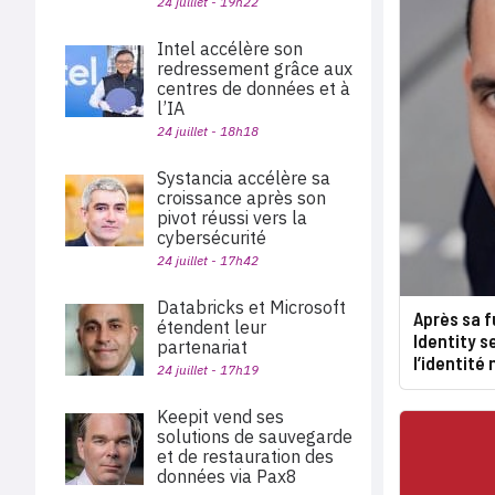
24 juillet - 19h22
Intel accélère son
redressement grâce aux
centres de données et à
l’IA
24 juillet - 18h18
Systancia accélère sa
croissance après son
pivot réussi vers la
cybersécurité
24 juillet - 17h42
Databricks et Microsoft
Après sa f
étendent leur
Identity s
partenariat
l’identité
24 juillet - 17h19
Keepit vend ses
solutions de sauvegarde
et de restauration des
données via Pax8