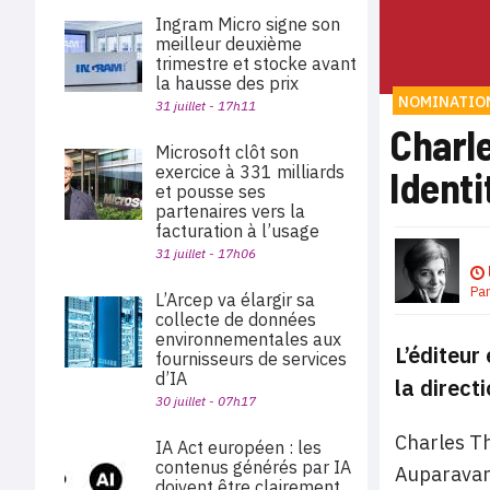
Ingram Micro signe son
meilleur deuxième
trimestre et stocke avant
la hausse des prix
NOMINATIO
31 juillet - 17h11
Charl
Microsoft clôt son
exercice à 331 milliards
Identi
et pousse ses
partenaires vers la
facturation à l’usage
31 juillet - 17h06
Pa
L’Arcep va élargir sa
collecte de données
environnementales aux
L’éditeur
fournisseurs de services
d’IA
la direct
30 juillet - 07h17
Charles Th
IA Act européen : les
contenus générés par IA
Auparavant
doivent être clairement