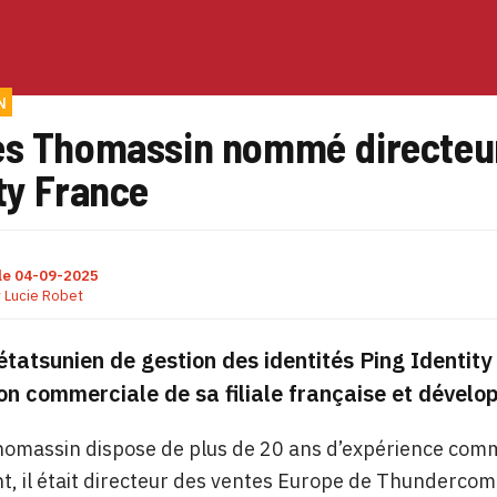
N
es Thomassin nommé directeu
ty France
le
04-09-2025
r
Lucie Robet
 étatsunien de gestion des identités Ping Identi
ion commerciale de sa filiale française et déve
omassin dispose de plus de 20 ans d’expérience commer
, il était directeur des ventes Europe de Thunderco