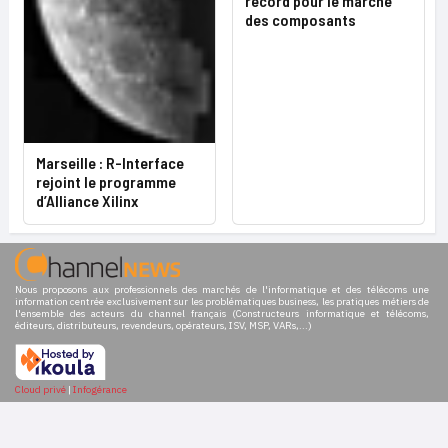
record pour le marché
des composants
Marseille : R-Interface
rejoint le programme
d’Alliance Xilinx
Nous proposons aux professionnels des marchés de l'informatique et des télécoms une
information centrée exclusivement sur les problématiques business, les pratiques métiers de
l'ensemble des acteurs du channel français (Constructeurs informatique et télécoms,
éditeurs, distributeurs, revendeurs, opérateurs, ISV, MSP, VARs,...)
Cloud privé
|
Infogérance