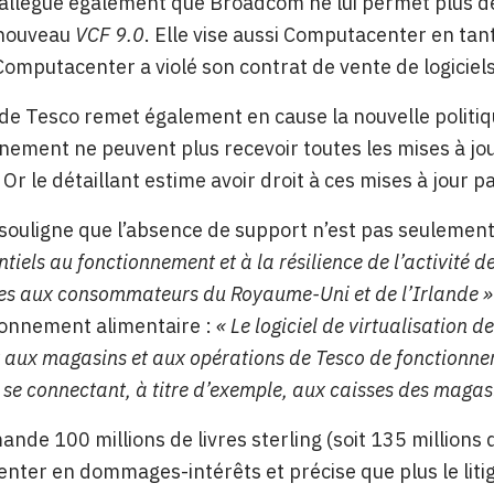
 allègue également que Broadcom ne lui permet plus de
 nouveau
VCF 9.0
. Elle vise aussi Computacenter en ta
Computacenter a violé son contrat de vente de logiciels 
 de Tesco remet également en cause la nouvelle politiqu
ement ne peuvent plus recevoir toutes les mises à jour
 Or le détaillant estime avoir droit à ces mises à jour p
 souligne que l’absence de support n’est pas seulement
ntiels au fonctionnement et à la résilience de l’activité d
es aux consommateurs du Royaume-Uni et de l’Irlande »
ionnement alimentaire :
« Le logiciel de virtualisation
 aux magasins et aux opérations de Tesco de fonctionner
t se connectant, à titre d’exemple, aux caisses des magas
nde 100 millions de livres sterling (soit 135 million
ter en dommages-intérêts et précise que plus le liti