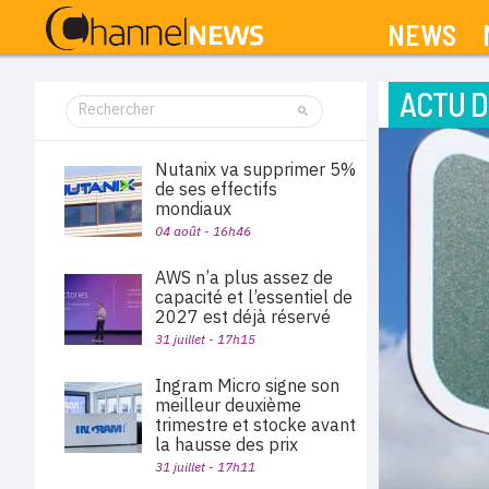
NEWS
ACTU D
Nutanix va supprimer 5%
de ses effectifs
mondiaux
04 août - 16h46
AWS n’a plus assez de
capacité et l’essentiel de
2027 est déjà réservé
31 juillet - 17h15
Ingram Micro signe son
meilleur deuxième
trimestre et stocke avant
la hausse des prix
31 juillet - 17h11