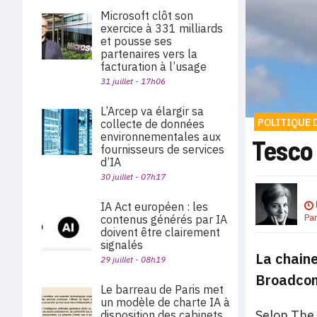
Microsoft clôt son
exercice à 331 milliards
et pousse ses
partenaires vers la
facturation à l’usage
31 juillet - 17h06
L’Arcep va élargir sa
POLITIQUE 
collecte de données
environnementales aux
Tesco
fournisseurs de services
d’IA
30 juillet - 07h17
IA Act européen : les
Pa
contenus générés par IA
doivent être clairement
signalés
La chaine
29 juillet - 08h19
Broadcom
Le barreau de Paris met
un modèle de charte IA à
Selon The 
disposition des cabinets