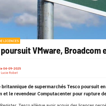
DE LICENCES
 poursuit VMware, Broadcom 
le
04-09-2025
r
Lucie Robet
 britannique de supermarchés Tesco poursuit en 
 et le revendeur Computacenter pour rupture de 
Register, Tesco allègue avoir acquis des licences per