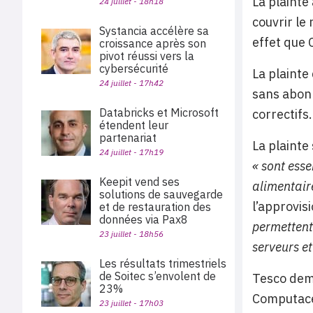
La plainte
24 juillet - 18h18
couvrir le
Systancia accélère sa
effet que 
croissance après son
pivot réussi vers la
cybersécurité
La plainte
24 juillet - 17h42
sans abonn
Databricks et Microsoft
correctifs.
étendent leur
partenariat
La plainte
24 juillet - 17h19
« sont esse
Keepit vend ses
alimentair
solutions de sauvegarde
l’approvis
et de restauration des
données via Pax8
permettent
23 juillet - 18h56
serveurs e
Les résultats trimestriels
de Soitec s’envolent de
Tesco dema
23%
Computacen
23 juillet - 17h03