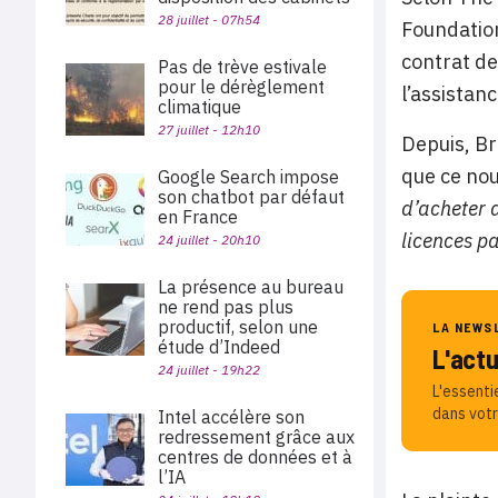
28 juillet - 07h54
Foundation
contrat de
Pas de trève estivale
pour le dérèglement
l’assistan
climatique
27 juillet - 12h10
Depuis, B
que ce nou
Google Search impose
son chatbot par défaut
d’acheter d
en France
licences p
24 juillet - 20h10
La présence au bureau
ne rend pas plus
productif, selon une
LA NEWS
étude d’Indeed
L'act
24 juillet - 19h22
L'essenti
dans votr
Intel accélère son
redressement grâce aux
centres de données et à
l’IA