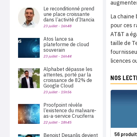
augmenter
Le reconditionné prend
une place croissante
La chaine 
dans l’activité d’Itancia
pour ces r
23 juillet - 16h48
AT&T a éga
Atos lance sa
taille de 
plateforme de cloud
souverain
fournisseu
23 juillet - 16h44
licences o
Alphabet dépasse les
attentes, porté par la
NOS LECT
croissance de 82% de
Google Cloud
23 juillet - 15h56
Proofpoint révèle
l’existence du malware-
as-a-service Cruciferra
22 juillet - 18h45
56 produi
Benoist Desanlis devient