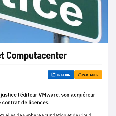
et Computacenter
LINKEDIN
PARTAGER
justice l’éditeur VMware, son acquéreur
contrat de licences.
pétuelles de vSphere Foundation et de Cloud