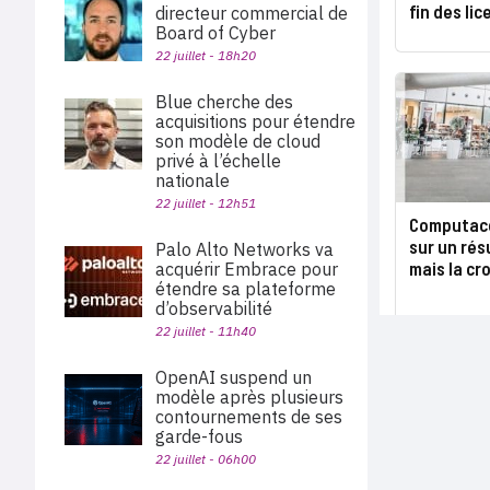
fin des li
directeur commercial de
Board of Cyber
22 juillet - 18h20
Blue cherche des
acquisitions pour étendre
son modèle de cloud
privé à l’échelle
nationale
22 juillet - 12h51
Computace
sur un rés
Palo Alto Networks va
mais la cr
acquérir Embrace pour
étendre sa plateforme
d’observabilité
22 juillet - 11h40
OpenAI suspend un
modèle après plusieurs
contournements de ses
garde-fous
22 juillet - 06h00