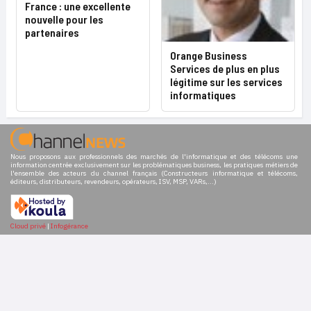
France : une excellente
nouvelle pour les
partenaires
Orange Business
Services de plus en plus
légitime sur les services
informatiques
Nous proposons aux professionnels des marchés de l'informatique et des télécoms une
information centrée exclusivement sur les problématiques business, les pratiques métiers de
l'ensemble des acteurs du channel français (Constructeurs informatique et télécoms,
éditeurs, distributeurs, revendeurs, opérateurs, ISV, MSP, VARs,...)
Cloud privé
|
Infogérance