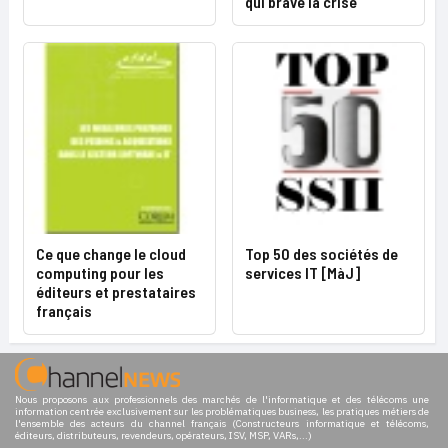
qui brave la crise
Ce que change le cloud
Top 50 des sociétés de
computing pour les
services IT [MàJ]
éditeurs et prestataires
français
Nous proposons aux professionnels des marchés de l'informatique et des télécoms une
information centrée exclusivement sur les problématiques business, les pratiques métiers de
l'ensemble des acteurs du channel français (Constructeurs informatique et télécoms,
éditeurs, distributeurs, revendeurs, opérateurs, ISV, MSP, VARs,...)