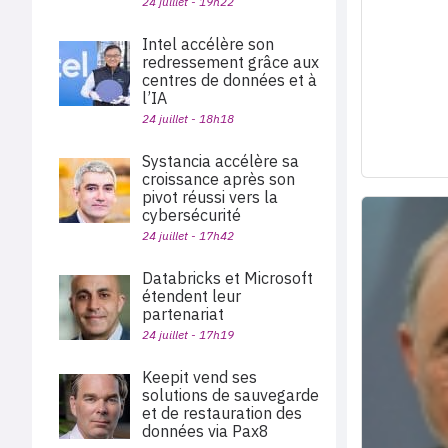
24 juillet - 19h22
Intel accélère son
redressement grâce aux
centres de données et à
l’IA
24 juillet - 18h18
Systancia accélère sa
croissance après son
pivot réussi vers la
cybersécurité
24 juillet - 17h42
Databricks et Microsoft
étendent leur
partenariat
24 juillet - 17h19
Keepit vend ses
solutions de sauvegarde
et de restauration des
données via Pax8