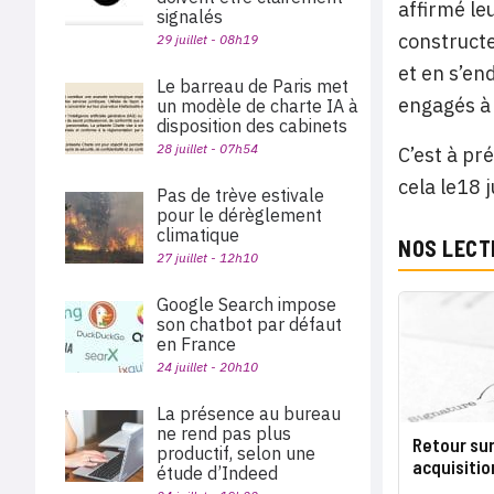
affirmé le
signalés
constructe
29 juillet - 08h19
et en s’en
Le barreau de Paris met
engagés à 
un modèle de charte IA à
disposition des cabinets
28 juillet - 07h54
C’est à pr
cela le18 
Pas de trève estivale
pour le dérèglement
climatique
NOS LECT
27 juillet - 12h10
Google Search impose
son chatbot par défaut
en France
24 juillet - 20h10
La présence au bureau
ne rend pas plus
Retour sur
productif, selon une
acquisition
étude d’Indeed