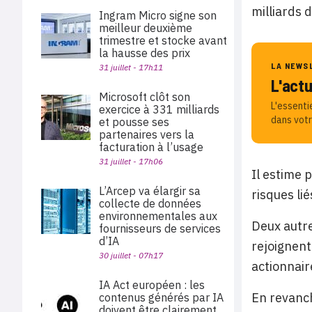
milliards 
Ingram Micro signe son
meilleur deuxième
trimestre et stocke avant
la hausse des prix
LA NEWS
31 juillet - 17h11
L'act
Microsoft clôt son
L'essenti
exercice à 331 milliards
dans votr
et pousse ses
partenaires vers la
facturation à l’usage
31 juillet - 17h06
Il estime 
L’Arcep va élargir sa
risques li
collecte de données
environnementales aux
Deux autre
fournisseurs de services
d’IA
rejoignent
30 juillet - 07h17
actionnair
IA Act européen : les
En revanc
contenus générés par IA
doivent être clairement