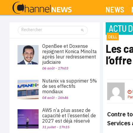
NEWS
ACTU D
DELL
Les ca
OpenBee et Doxense
rejoignent Konica Minolta
l’offr
après leur redressement
judiciaire
06 août - 17h03
Nutanix va supprimer 5%
de ses effectifs
mondiaux
Pa
04 août - 16h46
AWS n’a plus assez de
Contre to
capacité et l’essentiel de
2027 est déjà réservé
Services 
31 juillet - 17h15