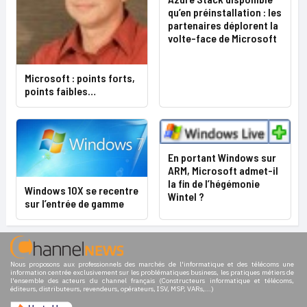
qu’en préinstallation : les
partenaires déplorent la
volte-face de Microsoft
Microsoft : points forts,
points faibles…
En portant Windows sur
ARM, Microsoft admet-il
la fin de l’hégémonie
Windows 10X se recentre
Wintel ?
sur l’entrée de gamme
Nous proposons aux professionnels des marchés de l'informatique et des télécoms une
information centrée exclusivement sur les problématiques business, les pratiques métiers de
l'ensemble des acteurs du channel français (Constructeurs informatique et télécoms,
éditeurs, distributeurs, revendeurs, opérateurs, ISV, MSP, VARs,...)