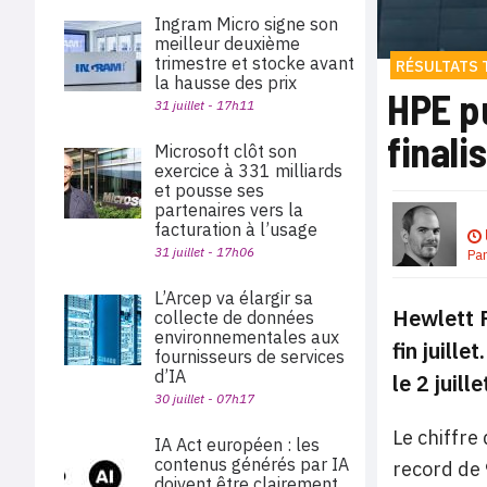
Ingram Micro signe son
meilleur deuxième
trimestre et stocke avant
RÉSULTATS 
la hausse des prix
HPE pu
31 juillet - 17h11
finali
Microsoft clôt son
exercice à 331 milliards
et pousse ses
partenaires vers la
facturation à l’usage
31 juillet - 17h06
Pa
L’Arcep va élargir sa
Hewlett P
collecte de données
environnementales aux
fin juille
fournisseurs de services
d’IA
le 2 juille
30 juillet - 07h17
Le chiffre
IA Act européen : les
contenus générés par IA
record de 
doivent être clairement