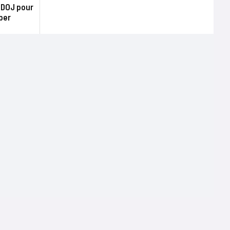
 DOJ pour
iper
Terms of use
Mentions légales