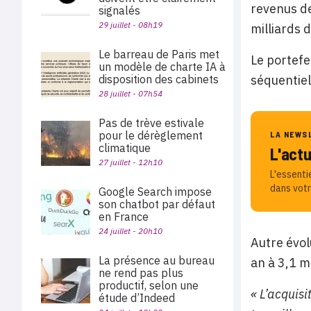
revenus de
signalés
29 juillet - 08h19
milliards 
Le barreau de Paris met
Le portef
un modèle de charte IA à
séquentiel
disposition des cabinets
28 juillet - 07h54
Pas de trève estivale
pour le dérèglement
LA NEWS
climatique
L'act
27 juillet - 12h10
L'essenti
dans votr
Google Search impose
son chatbot par défaut
en France
24 juillet - 20h10
Autre évol
La présence au bureau
an à 3,1 mi
ne rend pas plus
productif, selon une
« L’acquisi
étude d’Indeed