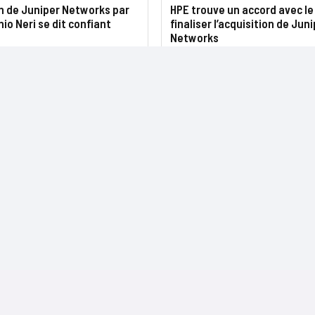
n de Juniper Networks par
HPE trouve un accord avec le
nio Neri se dit confiant
finaliser l’acquisition de Jun
Networks
NOS SITES
CONTACTS
Nominations
InformatiqueNews.fr
Rédaction