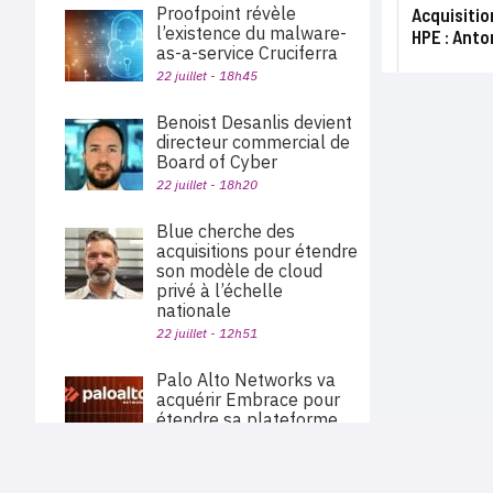
Proofpoint révèle
Acquisitio
l’existence du malware-
HPE : Anto
as-a-service Cruciferra
22 juillet - 18h45
Benoist Desanlis devient
directeur commercial de
Board of Cyber
22 juillet - 18h20
Blue cherche des
acquisitions pour étendre
son modèle de cloud
privé à l’échelle
nationale
22 juillet - 12h51
Palo Alto Networks va
acquérir Embrace pour
étendre sa plateforme
d’observabilité
22 juillet - 11h40
PLAN DU SITE
Actu des sociétés