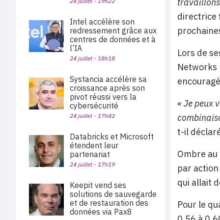
travaillon
24 juillet - 19h22
directrice
Intel accélère son
prochaine
redressement grâce aux
centres de données et à
l’IA
Lors de se
24 juillet - 18h18
Networks p
Systancia accélère sa
encouragée
croissance après son
pivot réussi vers la
« Je peux 
cybersécurité
combinaison
24 juillet - 17h42
t-il déclar
Databricks et Microsoft
étendent leur
Ombre au t
partenariat
24 juillet - 17h19
par action
qui allait 
Keepit vend ses
solutions de sauvegarde
et de restauration des
Pour le qu
données via Pax8
0,56 à 0,6