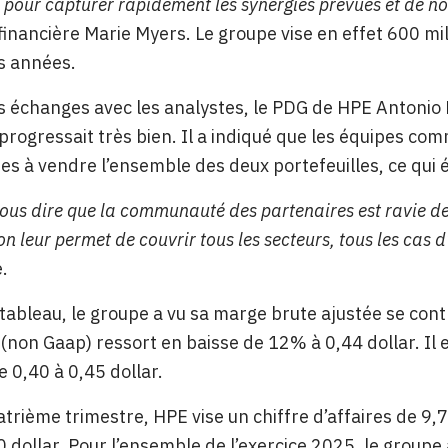
s pour capturer rapidement les synergies prévues et de n
 financière Marie Myers. Le groupe vise en effet 600 mil
s années.
s échanges avec les analystes, le PDG de HPE Antonio N
rogressait très bien. Il a indiqué que les équipes com
s à vendre l’ensemble des deux portefeuilles, ce qui é
vous dire que la communauté des partenaires est ravie de 
 leur permet de couvrir tous les secteurs, tous les cas d
é.
ableau, le groupe a vu sa marge brute ajustée se contr
 (non Gaap) ressort en baisse de 12% à 0,44 dollar. Il e
de 0,40 à 0,45 dollar.
atrième trimestre, HPE vise un chiffre d’affaires de 9,7
0 dollar. Pour l’ensemble de l’exercice 2025, le groupe