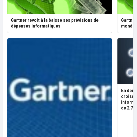
Gartner revoit à la baisse ses prévisions de
Gartner
dépenses informatiques
mondial
En deux
croissa
informa
de 2,7%