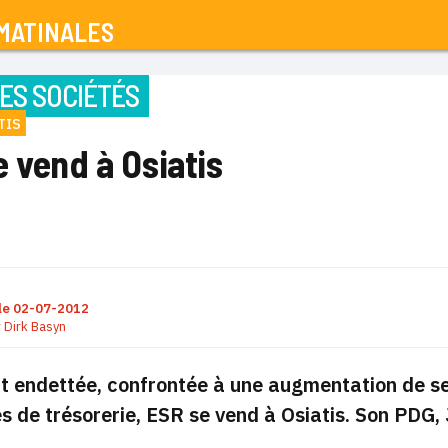
MATINALES
ES SOCIÉTÉS
TIS
 vend à Osiatis
le
02-07-2012
r
Dirk Basyn
 endettée, confrontée à une augmentation de ses
 de trésorerie, ESR se vend à Osiatis. Son PDG,