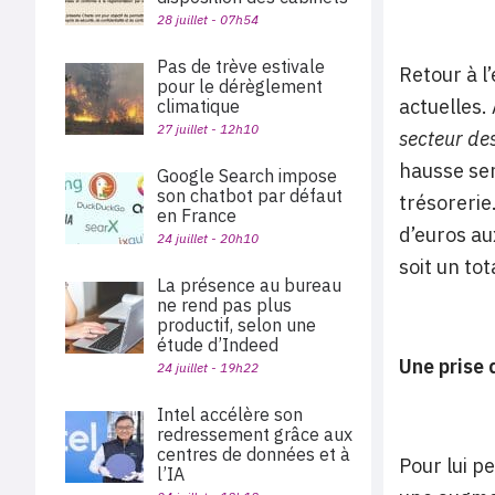
28 juillet - 07h54
Pas de trève estivale
Retour à l
pour le dérèglement
actuelles.
climatique
27 juillet - 12h10
secteur des
hausse sen
Google Search impose
son chatbot par défaut
trésorerie
en France
d’euros au
24 juillet - 20h10
soit un tot
La présence au bureau
ne rend pas plus
productif, selon une
étude d’Indeed
Une prise 
24 juillet - 19h22
Intel accélère son
redressement grâce aux
centres de données et à
Pour lui p
l’IA