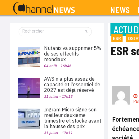
NEWS
ACTU D
ESR
OSIA
ESR se
Nutanix va supprimer 5%
de ses effectifs
mondiaux
04 août - 16h46
AWS n’a plus assez de
capacité et l’essentiel de
2027 est déjà réservé
31 juillet - 17h15
Pa
Ingram Micro signe son
meilleur deuxième
Fortement
trimestre et stocke avant
la hausse des prix
échéances
31 juillet - 17h11
société.