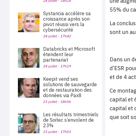
une augmen
24 juillet - 18h18
55% du cap
Systancia accélère sa
croissance après son
La conclus
pivot réussi vers la
cybersécurité
sont un au
24 juillet - 17h42
Databricks et Microsoft
étendent leur
Dans un de
partenariat
24 juillet - 17h19
d’ESR pour
et de 4 act
Keepit vend ses
solutions de sauvegarde
et de restauration des
Ce montag
données via Pax8
capital et 
23 juillet - 18h56
capital et
Les résultats trimestriels
que soit s
de Soitec s’envolent de
23%
23 juillet - 17h03