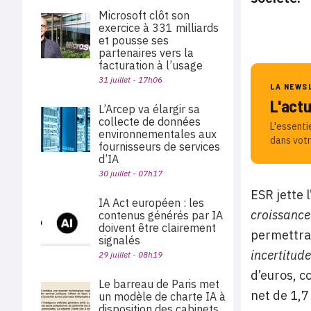
Microsoft clôt son
exercice à 331 milliards
et pousse ses
partenaires vers la
facturation à l’usage
31 juillet - 17h06
LA NEWS
L'act
L’Arcep va élargir sa
collecte de données
L'essenti
environnementales aux
dans votr
fournisseurs de services
d’IA
30 juillet - 07h17
ESR jette 
IA Act européen : les
croissance
contenus générés par IA
doivent être clairement
permettrai
signalés
incertitude
29 juillet - 08h19
d’euros, c
Le barreau de Paris met
net de 1,7
un modèle de charte IA à
disposition des cabinets