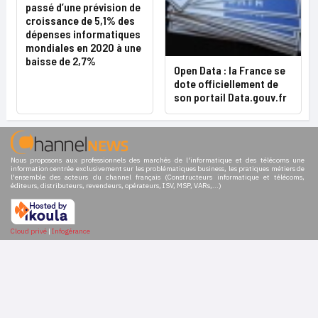
passé d’une prévision de
croissance de 5,1% des
dépenses informatiques
mondiales en 2020 à une
baisse de 2,7%
Open Data : la France se
dote officiellement de
son portail Data.gouv.fr
Nous proposons aux professionnels des marchés de l'informatique et des télécoms une
information centrée exclusivement sur les problématiques business, les pratiques métiers de
l'ensemble des acteurs du channel français (Constructeurs informatique et télécoms,
éditeurs, distributeurs, revendeurs, opérateurs, ISV, MSP, VARs,...)
Cloud privé
|
Infogérance