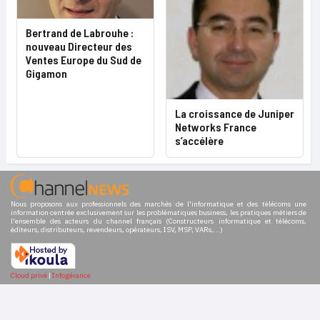
Bertrand de Labrouhe :
nouveau Directeur des
Ventes Europe du Sud de
Gigamon
La croissance de Juniper
Networks France
s’accélère
Nous proposons aux professionnels des marchés de l'informatique et des télécoms une
information centrée exclusivement sur les problématiques business, les pratiques métiers de
l'ensemble des acteurs du channel français (Constructeurs informatique et télécoms,
éditeurs, distributeurs, revendeurs, opérateurs, ISV, MSP, VARs,...)
Cloud privé
|
Infogérance