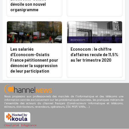
dévoile son nouvel
organigramme
Les salariés
Econocom : le chiffre
d’Econocom-Osiatis
d’affaires recule de 11,5%
France pétitionnent pour
au 1er trimestre 2020
dénoncer la suppression
de leur participation
Nous proposons aux professionnels des marchés de l'informatique et des télécoms une
information centrée exclusivement sur les problématiques business, les pratiques métiers de
l'ensemble des acteurs du channel français (Constructeurs informatique et télécoms,
éditeurs, distributeurs, revendeurs, opérateurs, ISV, MSP, VARs,...)
Cloud privé
|
Infogérance