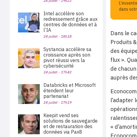
24 juillet - 19h22
L'essenti
dans votr
Intel accélère son
redressement grâce aux
centres de données et à
l’IA
Dans le ca
24 juillet - 18h18
Produits &
Systancia accélère sa
des équipe
croissance après son
flux ». Qu
pivot réussi vers la
cybersécurité
de chacun 
24 juillet - 17h42
auprès des
Databricks et Microsoft
étendent leur
Econocom e
partenariat
l’adapter 
24 juillet - 17h19
opérationn
Keepit vend ses
ralentisse
solutions de sauvegarde
« d’amortir
et de restauration des
données via Pax8
Econocom