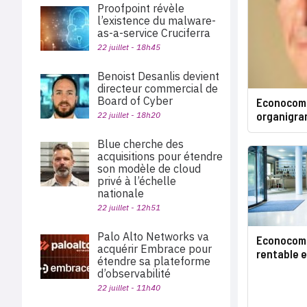
Proofpoint révèle
l’existence du malware-
as-a-service Cruciferra
22 juillet - 18h45
Benoist Desanlis devient
directeur commercial de
Board of Cyber
Econocom-
organigr
22 juillet - 18h20
Blue cherche des
acquisitions pour étendre
son modèle de cloud
privé à l’échelle
nationale
22 juillet - 12h51
Palo Alto Networks va
Econocom 
acquérir Embrace pour
rentable 
étendre sa plateforme
d’observabilité
22 juillet - 11h40