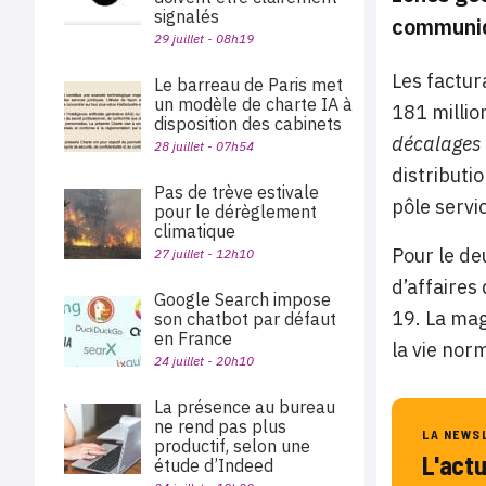
signalés
communi
29 juillet - 08h19
Les factu
Le barreau de Paris met
un modèle de charte IA à
181 millio
disposition des cabinets
décalages 
28 juillet - 07h54
distributi
Pas de trève estivale
pôle servi
pour le dérèglement
climatique
Pour le de
27 juillet - 12h10
d’affaires
Google Search impose
19. La mag
son chatbot par défaut
en France
la vie nor
24 juillet - 20h10
La présence au bureau
ne rend pas plus
LA NEWS
productif, selon une
L'act
étude d’Indeed