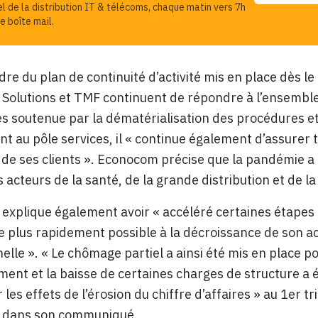
el de la distribution IT & télécoms, chaque matin vers 7h
e boîte mail.
dre du plan de continuité d’activité mis en place dès 
 Solutions et TMF continuent de répondre à l’ensemble
s soutenue par la dématérialisation des procédures e
ant au pôle services, il « continue également d’assurer
de ses clients ». Econocom précise que la pandémie a
 acteurs de la santé, de la grande distribution et de la
xplique également avoir « accéléré certaines étapes 
le plus rapidement possible à la décroissance de son acti
elle ». « Le chômage partiel a ainsi été mis en place p
ment et la baisse de certaines charges de structure a 
 les effets de l’érosion du chiffre d’affaires » au 1er t
 dans son communiqué.