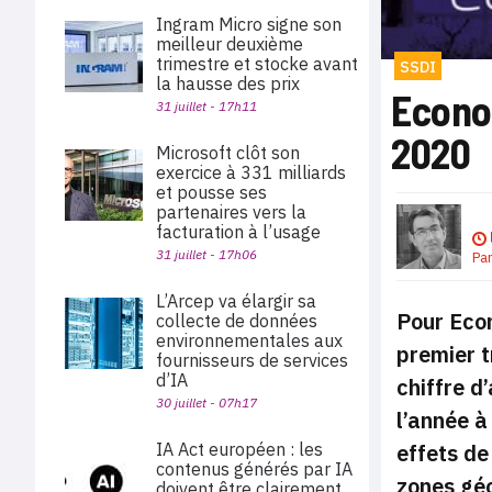
Ingram Micro signe son
meilleur deuxième
trimestre et stocke avant
SSDI
la hausse des prix
Econoc
31 juillet - 17h11
2020
Microsoft clôt son
exercice à 331 milliards
et pousse ses
partenaires vers la
facturation à l’usage
31 juillet - 17h06
Pa
L’Arcep va élargir sa
Pour Econ
collecte de données
environnementales aux
premier t
fournisseurs de services
d’IA
chiffre d
30 juillet - 07h17
l’année à
effets de
IA Act européen : les
contenus générés par IA
zones gé
doivent être clairement