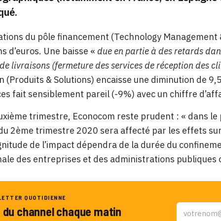
qué.
rations du pôle financement (Technology Management &
ns d’euros. Une baisse «
due en partie à des retards dan
de livraisons (fermeture des services de réception des c
on (Produits & Solutions) encaisse une diminution de 9,
ces fait sensiblement pareil (-9%) avec un chiffre d’aff
uxième trimestre, Econocom reste prudent : « dans le 
 du 2ème trimestre 2020 sera affecté par les effets su
nitude de l’impact dépendra de la durée du confineme
male des entreprises et des administrations publiques
LETTER QUOTIDIENNE
u du channel chaque matin