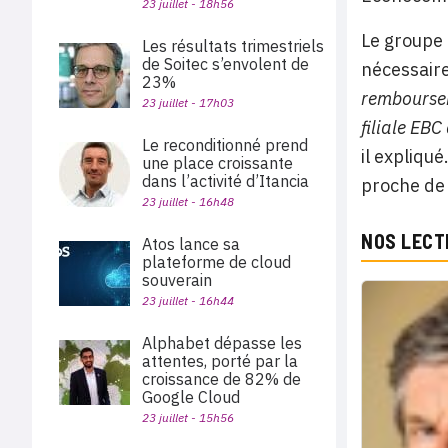
23 juillet - 18h56
Le groupe 
Les résultats trimestriels
de Soitec s’envolent de
nécessaire
23%
remboursem
23 juillet - 17h03
filiale EBC
Le reconditionné prend
il expliqu
une place croissante
dans l’activité d’Itancia
proche de 
23 juillet - 16h48
NOS LECT
Atos lance sa
plateforme de cloud
souverain
23 juillet - 16h44
Alphabet dépasse les
attentes, porté par la
croissance de 82% de
Google Cloud
23 juillet - 15h56