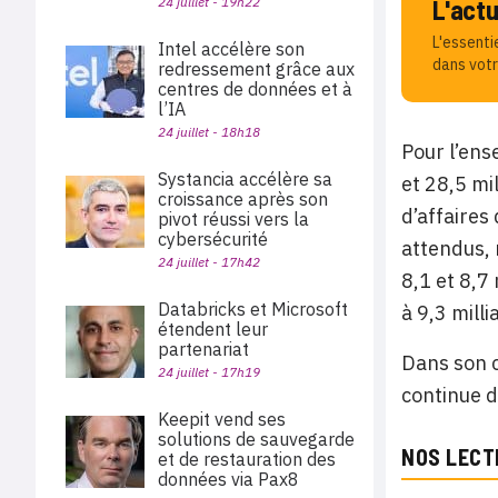
L'act
24 juillet - 19h22
L'essenti
Intel accélère son
dans votr
redressement grâce aux
centres de données et à
l’IA
24 juillet - 18h18
Pour l’ens
Systancia accélère sa
et 28,5 mi
croissance après son
d’affaires
pivot réussi vers la
cybersécurité
attendus, 
24 juillet - 17h42
8,1 et 8,7
Databricks et Microsoft
à 9,3 milli
étendent leur
partenariat
Dans son c
24 juillet - 17h19
continue d
Keepit vend ses
solutions de sauvegarde
NOS LECT
et de restauration des
données via Pax8