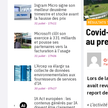
Ingram Micro signe son
meilleur deuxième
trimestre et stocke avant
la hausse des prix
RÉSULTATS 
31 juillet - 17h11
Covid-
Microsoft clôt son
exercice à 331 milliards
au pr
et pousse ses
partenaires vers la
facturation à l’usage
31 juillet - 17h06
Pa
L’Arcep va élargir sa
collecte de données
environnementales aux
Lors de l
fournisseurs de services
d’IA
avait rev
30 juillet - 07h17
report de
IA Act européen : les
contenus générés par IA
« L’activit
doivent être clairement