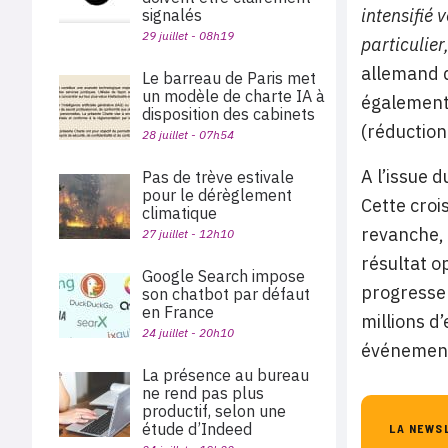
intensifié 
signalés
29 juillet - 08h19
particulier
allemand q
Le barreau de Paris met
un modèle de charte IA à
également 
disposition des cabinets
(réduction
28 juillet - 07h54
A l’issue d
Pas de trève estivale
pour le dérèglement
Cette croi
climatique
revanche, 
27 juillet - 12h10
résultat o
Google Search impose
progresse 
son chatbot par défaut
en France
millions d
24 juillet - 20h10
événement
La présence au bureau
ne rend pas plus
productif, selon une
étude d’Indeed
LA NEWS