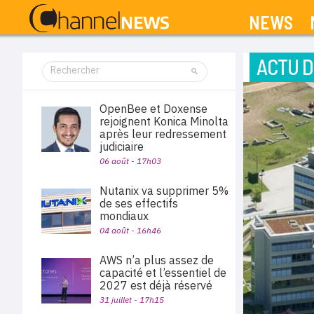
NEWS
ACTU D
OpenBee et Doxense
rejoignent Konica Minolta
après leur redressement
judiciaire
06 août - 17h03
Nutanix va supprimer 5%
de ses effectifs
mondiaux
04 août - 16h46
AWS n’a plus assez de
capacité et l’essentiel de
2027 est déjà réservé
31 juillet - 17h15