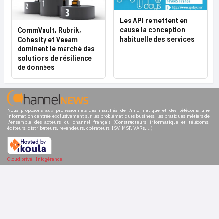
Les API remettent en
cause la conception
CommVault, Rubrik,
habituelle des services
Cohesity et Veeam
dominent le marché des
solutions de résilience
de données
Nous proposons aux professionnels des marchés de l'informatique et des télécoms une
information centrée exclusivement sur les problématiques business, les pratiques métiers de
l'ensemble des acteurs du channel français (Constructeurs informatique et télécoms,
éditeurs, distributeurs, revendeurs, opérateurs, ISV, MSP, VARs,...)
Cloud privé
|
Infogérance