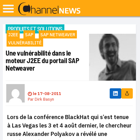
PRODUITS ET SOLUTIONS
J2EE
SAP
SAP NETWEAVER
VULNÉRABILITÉ
Une vulnérabilité dans le
moteur J2EE du portail SAP
Netweaver
le
17-08-2011
Par
Dirk Basyn
Lors de la conférence BlackHat qui s’est tenue
à Las Vegas les 3 et 4 août dernier, le chercheur
russe Alexander Polyakov a révélé une