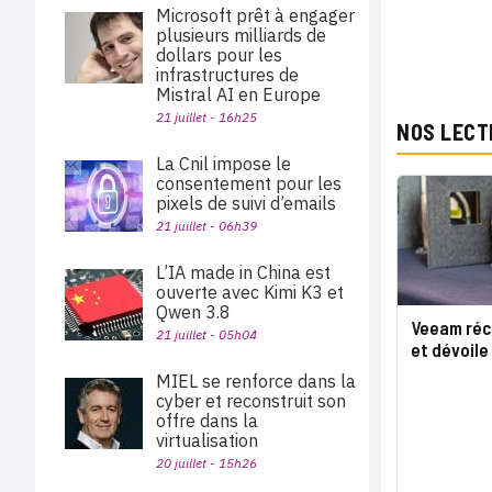
Microsoft prêt à engager
plusieurs milliards de
dollars pour les
infrastructures de
Mistral AI en Europe
21 juillet - 16h25
NOS LECT
La Cnil impose le
consentement pour les
pixels de suivi d’emails
21 juillet - 06h39
L’IA made in China est
ouverte avec Kimi K3 et
Qwen 3.8
Veeam réc
21 juillet - 05h04
et dévoile
MIEL se renforce dans la
cyber et reconstruit son
offre dans la
virtualisation
20 juillet - 15h26