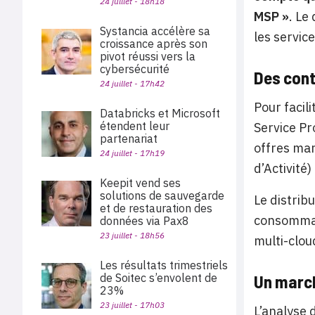
24 juillet - 18h18
MSP »
. Le
Systancia accélère sa
les servic
croissance après son
pivot réussi vers la
cybersécurité
Des cont
24 juillet - 17h42
Pour facil
Databricks et Microsoft
étendent leur
Service Pr
partenariat
offres man
24 juillet - 17h19
d’Activité)
Keepit vend ses
solutions de sauvegarde
Le distrib
et de restauration des
consommati
données via Pax8
23 juillet - 18h56
multi-clou
Les résultats trimestriels
de Soitec s’envolent de
Un march
23%
23 juillet - 17h03
L’analyse 