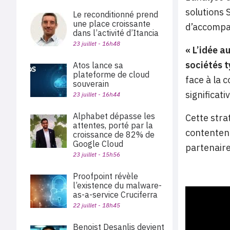
solutions 
Le reconditionné prend
une place croissante
d’accompa
dans l’activité d’Itancia
23 juillet - 16h48
« L’idée a
sociétés t
Atos lance sa
plateforme de cloud
face à la 
souverain
significat
23 juillet - 16h44
Alphabet dépasse les
Cette stra
attentes, porté par la
contentent
croissance de 82% de
Google Cloud
partenaire
23 juillet - 15h56
Proofpoint révèle
l’existence du malware-
as-a-service Cruciferra
22 juillet - 18h45
Benoist Desanlis devient