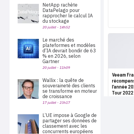
NetApp rachète
DataPelago pour
rapprocher le calcul IA
du stockage
20 juillet - 14h52
Le marché des
plateformes et modèles
d’IA devrait bondir de 63
% en 2026, selon
Gartner
20 juillet - 11h09
Veeam Fra
Wallix : la quête de
récompens
souveraineté des clients
l’année 2
se transforme en moteur
Tour 2022
de croissance
17 juillet - 23h17
L’UE impose à Google de
partager ses données de
classement avec les
concurrents européens