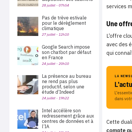
28 juillet - 07h54
services 
Pas de trève estivale
Une offr
pour le dérèglement
climatique
27 juillet - 12h10
L’offre cl
avec des é
Google Search impose
son chatbot par défaut
qui connaî
en France
24 juillet - 20h10
La présence au bureau
LA NEWS
ne rend pas plus
L'act
productif, selon une
étude d’Indeed
L'essenti
24 juillet - 19h22
dans votr
Intel accélère son
redressement grâce aux
centres de données et à
Cette dua
l’IA
compte que