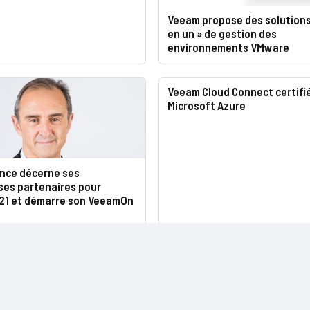
Veeam propose des solutions
en un » de gestion des
environnements VMware
Veeam Cloud Connect certifi
Microsoft Azure
nce décerne ses
es partenaires pour
021 et démarre son VeeamOn