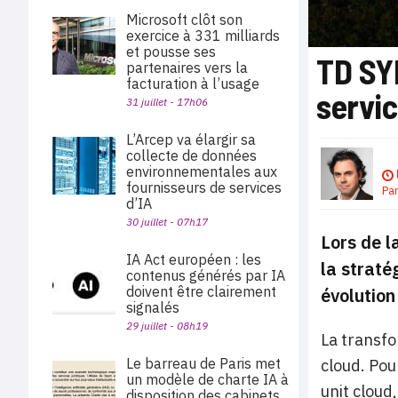
Microsoft clôt son
exercice à 331 milliards
et pousse ses
TD SY
partenaires vers la
facturation à l’usage
servi
31 juillet - 17h06
L’Arcep va élargir sa
collecte de données
environnementales aux
fournisseurs de services
Pa
d’IA
30 juillet - 07h17
Lors de 
IA Act européen : les
la straté
contenus générés par IA
doivent être clairement
évolution
signalés
29 juillet - 08h19
La transfo
Le barreau de Paris met
cloud. Pou
un modèle de charte IA à
unit cloud
disposition des cabinets