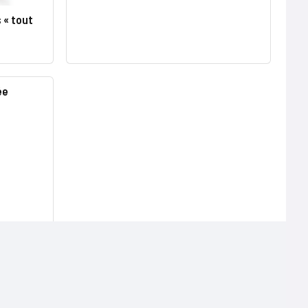
 « tout
ée