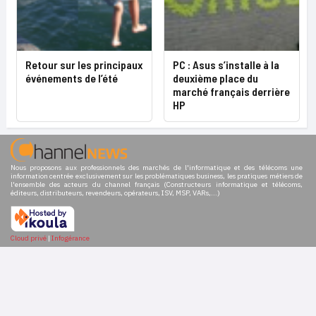
Retour sur les principaux
PC : Asus s’installe à la
événements de l’été
deuxième place du
marché français derrière
HP
Nous proposons aux professionnels des marchés de l'informatique et des télécoms une
information centrée exclusivement sur les problématiques business, les pratiques métiers de
l'ensemble des acteurs du channel français (Constructeurs informatique et télécoms,
éditeurs, distributeurs, revendeurs, opérateurs, ISV, MSP, VARs,...)
Cloud privé
|
Infogérance