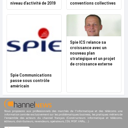
niveau d’activité de 2019
conventions collectives
Spie ICS relance sa
croissance avec un
nouveau plan
stratégique et un projet
de croissance externe
Spie Communications
passe sous contrôle
américain
Nous proposons aux professionnels des marchés de l'informatique et des télécoms une
information centrée exclusivement sur les problématiques business, les pratiques métiers de
l'ensemble des acteurs du channel français (Constructeurs informatique et télécoms,
éditeurs, distributeurs, revendeurs, opérateurs, ISV, MSP, VARs,...)