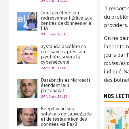
24 juillet - 19h22
Il ressort
Intel accélère son
du problèm
redressement grâce aux
centres de données et à
providers.
l’IA
24 juillet - 18h18
On ne peut
laboratoir
Systancia accélère sa
croissance après son
jours par 
pivot réussi vers la
cybersécurité
toutes les 
24 juillet - 17h42
indiqué. S
des botne
Databricks et Microsoft
étendent leur
partenariat
NOS LECT
24 juillet - 17h19
Keepit vend ses
solutions de sauvegarde
et de restauration des
données via Pax8