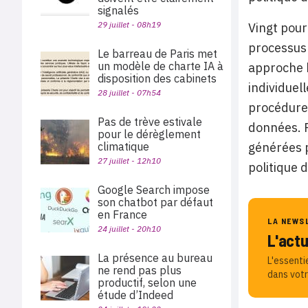
signalés
29 juillet - 08h19
Vingt pour
processus 
Le barreau de Paris met
un modèle de charte IA à
approche h
disposition des cabinets
individuel
28 juillet - 07h54
procédures
Pas de trève estivale
données.
pour le dérèglement
climatique
générées p
27 juillet - 12h10
politique 
Google Search impose
son chatbot par défaut
en France
LA NEWS
24 juillet - 20h10
L'act
La présence au bureau
L'essenti
ne rend pas plus
dans votr
productif, selon une
étude d’Indeed