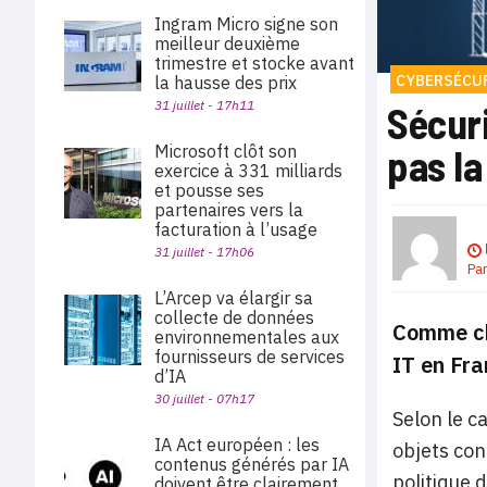
Ingram Micro signe son
meilleur deuxième
trimestre et stocke avant
CYBERSÉCU
la hausse des prix
31 juillet - 17h11
Sécuri
Microsoft clôt son
pas l
exercice à 331 milliards
et pousse ses
partenaires vers la
facturation à l’usage
31 juillet - 17h06
Pa
L’Arcep va élargir sa
collecte de données
Comme ch
environnementales aux
fournisseurs de services
IT en Fra
d’IA
30 juillet - 07h17
Selon le c
IA Act européen : les
objets con
contenus générés par IA
politique d
doivent être clairement