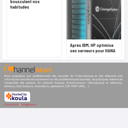
bousculent nos
habitudes
Après IBM, HP optimise
ses serveurs pour HANA
Nous proposons aux professionnels des marchés de l'informatique et des télécoms une
information centrée exclusivement sur les problématiques business, les pratiques métiers de
l'ensemble des acteurs du channel français (Constructeurs informatique et télécoms,
éditeurs, distributeurs, revendeurs, opérateurs, ISV, MSP, VARs,...)
Cloud privé
|
Infogérance