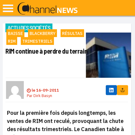
ACTU DES SOCIÉTÉS
BAISSE
BLACKBERRY
RÉSULTAS
RIM
TRIMESTRIELS
RIM continue à perdre du terrain
le
16-09-2011
Par
Dirk Basyn
Pour la première fois depuis longtemps, les
ventes de RIM ont reculé, provoquant la chute
des résultats trimestriels. Le Canadien table à