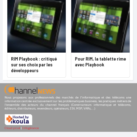
RIM Playbook : critiqué
Pour RIM, la tablette rime
sur ses choix par les
avec Playbook
développeurs
Nous proposons aux professionnels des marchés de l'informatique et des télécoms une
information centrée exclusivement sur les problématiques business, les pratiques métiers de
l'ensemble des acteurs du channel français (Constructeurs informatique et télécoms,
éditeurs, distributeurs, revendeurs, opérateurs, ISV, MSP, VARs,...)
Cloud privé
|
Infogérance