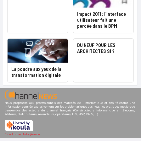
Impact 2011 : l’interface
utilisateur fait une
percée dans le BPM
DU NEUF POUR LES
ARCHITECTES SI ?
La poudre aux yeux de la
transformation digitale
Nous proposons aux professionnels des marchés de l'informatique et des télécoms une
information centrée exclusivement sur les problématiques business, les pratiques métiers de
l'ensemble des acteurs du channel français (Constructeurs informatique et télécoms,
éditeurs, distributeurs, revendeurs, opérateurs, ISV, MSP, VARs,...)
Cloud privé
|
Infogérance