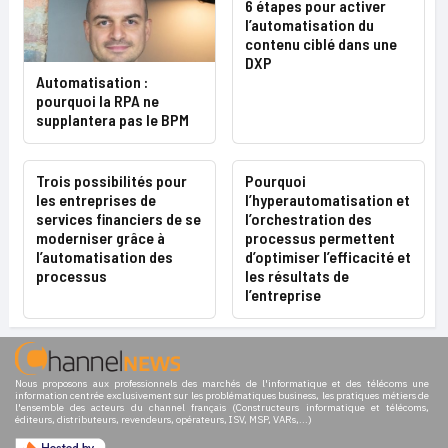
6 étapes pour activer
l’automatisation du
contenu ciblé dans une
DXP
Automatisation :
pourquoi la RPA ne
supplantera pas le BPM
Trois possibilités pour
Pourquoi
les entreprises de
l’hyperautomatisation et
services financiers de se
l’orchestration des
moderniser grâce à
processus permettent
l’automatisation des
d’optimiser l’efficacité et
processus
les résultats de
l’entreprise
Nous proposons aux professionnels des marchés de l'informatique et des télécoms une
information centrée exclusivement sur les problématiques business, les pratiques métiers de
l'ensemble des acteurs du channel français (Constructeurs informatique et télécoms,
éditeurs, distributeurs, revendeurs, opérateurs, ISV, MSP, VARs,...)