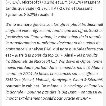
(+3,1%). Microsoft (+0,2%) et IBM (+0,1%) stagnent,
tandis que Sage (-1,3%), HP (-2,6%) et Dassault
Systèmes (-5,2%) reculent.
D’une manière générale, «
les offres plutôt traditionnelle
stagnent voire régressent, tandis que les offres SaaS ou
focalisées sur l’innovation, la valorisation de la donnée e
la transformation numérique deviennent des relais de
croissance
», analyse PAC, qui note que Salesforce.com
est «
juste à la porte du top 10
». Ainsi «
les produits
traditionnels de Microsoft […], Windows et Office, [ont été
moins vendeurs partout dans le monde, mais l’éditeur a
connu en 2014 de belles croissances sur ses offres «
SMACs » (Social, Mobilité, Analytique, Cloud & Sécurité)
»
poursuit le cabinet. De même, «
le stockage et l’analyse
la donnée – pour ne pas dire le Big Data – ont aussi eu 
impact extrêmement positif pour Oracle et SAP
».