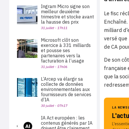
Ingram Micro signe son
meilleur deuxième
Le fisc ré
trimestre et stocke avant
Enchaîné. 
la hausse des prix
31 juillet - 17h11
milliard d’
versé que 
Microsoft clôt son
exercice à 331 milliards
de CA pour
et pousse ses
partenaires vers la
De son côt
facturation à l’usage
31 juillet - 17h06
française 
que la soc
L’Arcep va élargir sa
collecte de données
redresseme
environnementales aux
fournisseurs de services
d’IA
30 juillet - 07h17
LA NEWS
L'act
IA Act européen : les
contenus générés par IA
L'essenti
doivent être clairement