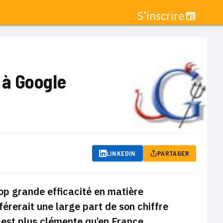
S’inscrire
s à Google
LINKEDIN
PARTAGER
rop grande efficacité en matière
férerait une large part de son chiffre
n est plus clémente qu’en France.