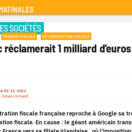
MATINALES
ES SOCIÉTÉS
FRAUDE FISCALE
OPTIMISATION FISCALE
c réclamerait 1 milliard d’euro
le
02-11-2012
r
Johann Armand
tration fiscale française reproche à Google sa t
ation fiscale. En cause : le géant américain trans
s France vers sa filiale irlandaise
, où l’impositio