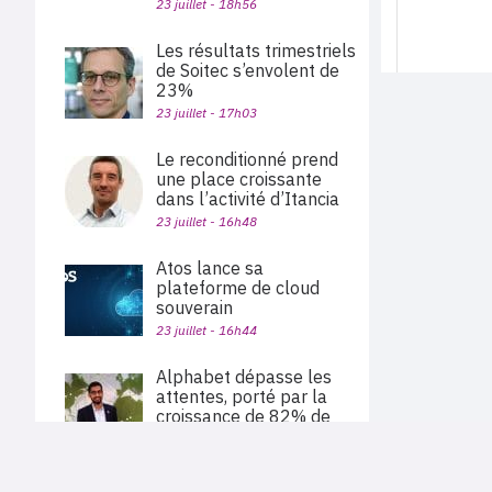
23 juillet - 18h56
Les résultats trimestriels
de Soitec s’envolent de
23%
23 juillet - 17h03
Le reconditionné prend
une place croissante
dans l’activité d’Itancia
23 juillet - 16h48
Atos lance sa
plateforme de cloud
souverain
23 juillet - 16h44
Alphabet dépasse les
attentes, porté par la
croissance de 82% de
Google Cloud
23 juillet - 15h56
PLAN DU SITE
Actu des sociétés