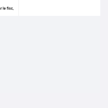
 le fisc,
Terms of use
Mentions légales