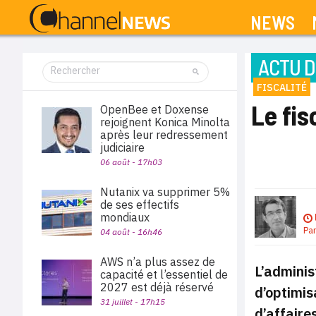
NEWS
ACTU D
FISCALITÉ
Le fis
OpenBee et Doxense
rejoignent Konica Minolta
après leur redressement
judiciaire
06 août - 17h03
Nutanix va supprimer 5%
de ses effectifs
mondiaux
Pa
04 août - 16h46
AWS n’a plus assez de
L’adminis
capacité et l’essentiel de
2027 est déjà réservé
d’optimis
31 juillet - 17h15
d’affaire