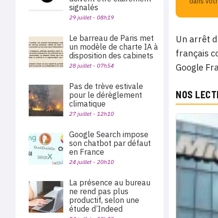
dans votr
signalés
29 juillet - 08h19
Le barreau de Paris met
Un arrêt d
un modèle de charte IA à
français c
disposition des cabinets
28 juillet - 07h54
Google Fra
Pas de trève estivale
NOS LECT
pour le dérèglement
climatique
27 juillet - 12h10
Google Search impose
son chatbot par défaut
en France
24 juillet - 20h10
La présence au bureau
ne rend pas plus
productif, selon une
étude d’Indeed