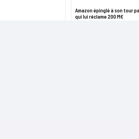
Amazon épinglé à son tour par
qui lui réclame 200 M€
NOS SITES
CONTACTS
Nominations
InformatiqueNews.fr
Rédaction