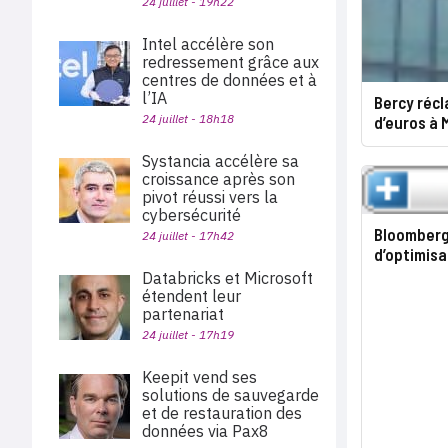
24 juillet - 19h22
Intel accélère son
redressement grâce aux
centres de données et à
l’IA
Bercy récl
24 juillet - 18h18
d’euros à 
Systancia accélère sa
croissance après son
pivot réussi vers la
cybersécurité
Bloomberg
24 juillet - 17h42
d’optimisa
Databricks et Microsoft
étendent leur
partenariat
24 juillet - 17h19
Keepit vend ses
solutions de sauvegarde
et de restauration des
données via Pax8