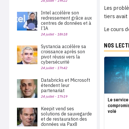
24 juillet - 19h22
Les problè
Intel accélère son
tiers avai
redressement grâce aux
centres de données et à
l’IA
Le cours de
24 juillet - 18h18
NOS LECT
Systancia accélère sa
croissance après son
pivot réussi vers la
cybersécurité
24 juillet - 17h42
Databricks et Microsoft
étendent leur
partenariat
24 juillet - 17h19
Le service
compromis 
Keepit vend ses
volé
solutions de sauvegarde
et de restauration des
données via Pax8