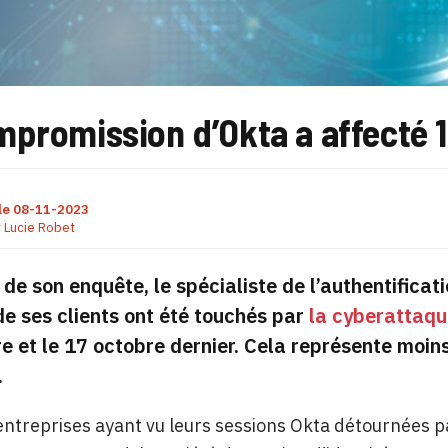
promission d’Okta a affecté 1
le
08-11-2023
r
Lucie Robet
e de son enquête, le spécialiste de l’authentificat
e ses clients ont été touchés par
la cyberattaq
 et le 17 octobre dernier. Cela représente moin
.
entreprises ayant vu leurs sessions Okta détournées pa