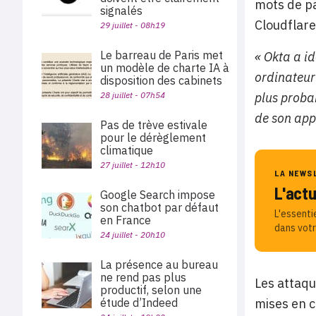
mots de pa
signalés
Cloudflare
29 juillet - 08h19
Le barreau de Paris met
« Okta a id
un modèle de charte IA à
ordinateur
disposition des cabinets
28 juillet - 07h54
plus proba
de son app
Pas de trève estivale
pour le dérèglement
climatique
27 juillet - 12h10
LA NEWS
L'act
Google Search impose
son chatbot par défaut
L'essenti
en France
dans votr
24 juillet - 20h10
La présence au bureau
ne rend pas plus
Les attaqu
productif, selon une
étude d’Indeed
mises en c