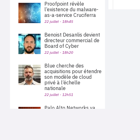
Proofpoint révèle
l’existence du malware-
as-a-service Cruciferra
22 juillet - 18h45
Benoist Desanlis devient
directeur commercial de
Board of Cyber
22 juillet - 18h20
Blue cherche des
acquisitions pour étendre
son modèle de cloud
privé à l’échelle
nationale
22 juillet - 12h51
Palo Alto Networks va
acquérir Embrace pour
étendre sa plateforme
PLAN DU SITE
d’observabilité
Actu des sociétés
22 juillet - 11h40
Agenda
Nous proposons aux professionnels des marchés de
En bref
l'informatique et des télécoms une information centrée