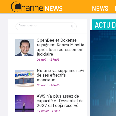
NEWS
ACTU D
OpenBee et Doxense
rejoignent Konica Minolta
après leur redressement
judiciaire
06 août - 17h03
Nutanix va supprimer 5%
de ses effectifs
mondiaux
04 août - 16h46
AWS n’a plus assez de
capacité et l’essentiel de
2027 est déjà réservé
31 juillet - 17h15