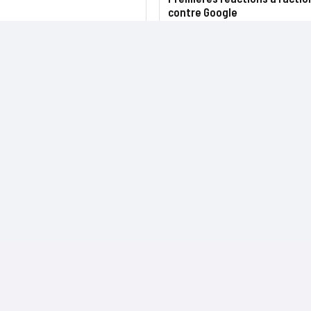
contre Google
NOS SITES
CONTACTS
Nominations
InformatiqueNews.fr
Rédaction
Produits et solutions
Projets-Informatiques.fr
Publicité
Régions
BtoBMarketers.fr
Advertising