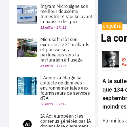
Ingram Micro signe son
meilleur deuxième
trimestre et stocke avant
la hausse des prix
ENQUÊTE
31 juillet - 17h11
La com
Microsoft clôt son
exercice à 331 milliards
et pousse ses
partenaires vers la
facturation à l’usage
Pa
31 juillet - 17h06
L’Arcep va élargir sa
A la suit
collecte de données
environnementales aux
que 134 d
fournisseurs de services
septembre
d’IA
30 juillet - 07h17
moindres
IA Act européen : les
Parmi les 
contenus générés par IA
doivent être clairement