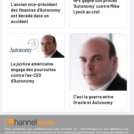
HPE gagne son procès
L’ancien vice-président
‘Autonomy’ contre Mike
des finances d’Autonomy
Lynch au civil
est décédé dans un
accident
La justice américaine
engage des poursuites
contre l’ex-CEO
d’Autonomy
C’est la guerre entre
Oracle et Autonomy
Nous proposons aux professionnels des marchés de l'informatique et des télécoms une
information centrée exclusivement sur les problématiques business, les pratiques métiers de