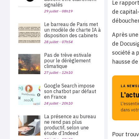
Le rapport
signalés
de capital
29 juillet - 08h19
débouchent
Le barreau de Paris met
un modèle de charte IA à
Après une 
disposition des cabinets
28 juillet - 07h54
de Docusig
société a 
Pas de trève estivale
pour le dérèglement
hausse de 
climatique
27 juillet - 12h10
Google Search impose
LA NEWS
son chatbot par défaut
L'act
en France
24 juillet - 20h10
L'essenti
dans votr
La présence au bureau
ne rend pas plus
productif, selon une
étude d’Indeed
Pour trouv