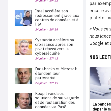
24 juillet - 19h22
par exempl
encore ave
Intel accélère son
redressement grâce aux
plateforme
centres de données et à
l’IA
« Nous en 
24 juillet - 18h18
nous lance
Systancia accélère sa
Google et 
croissance après son
pivot réussi vers la
cybersécurité
NOS LECT
24 juillet - 17h42
Databricks et Microsoft
étendent leur
partenariat
24 juillet - 17h19
Keepit vend ses
solutions de sauvegarde
et de restauration des
La pandém
données via Pax8
doper le m