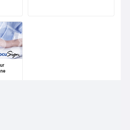
our
 ne