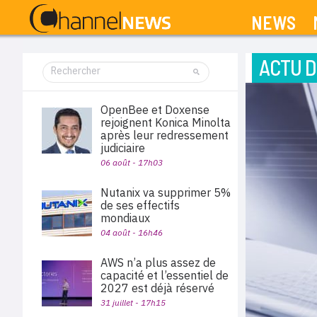
NEWS
ACTU D
OpenBee et Doxense
rejoignent Konica Minolta
après leur redressement
judiciaire
06 août - 17h03
Nutanix va supprimer 5%
de ses effectifs
mondiaux
04 août - 16h46
AWS n’a plus assez de
capacité et l’essentiel de
2027 est déjà réservé
31 juillet - 17h15