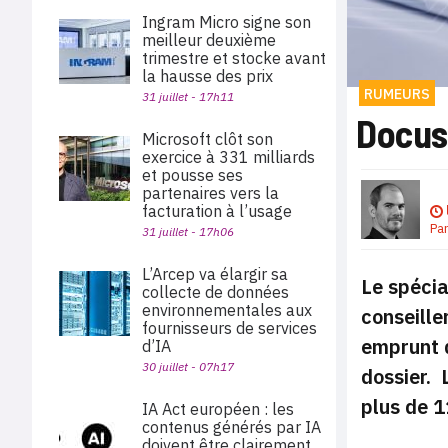
Ingram Micro signe son
meilleur deuxième
trimestre et stocke avant
la hausse des prix
RUMEURS
31 juillet - 17h11
Docus
Microsoft clôt son
exercice à 331 milliards
et pousse ses
partenaires vers la
facturation à l’usage
Pa
31 juillet - 17h06
L’Arcep va élargir sa
Le spécia
collecte de données
environnementales aux
conseille
fournisseurs de services
emprunt d
d’IA
30 juillet - 07h17
dossier. 
plus de 1
IA Act européen : les
contenus générés par IA
doivent être clairement