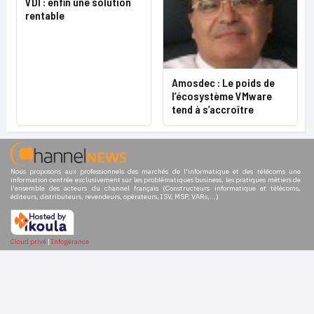
VDI : enfin une solution
rentable
Amosdec : Le poids de
l’écosystème VMware
tend à s’accroître
Nous proposons aux professionnels des marchés de l'informatique et des télécoms une
information centrée exclusivement sur les problématiques business, les pratiques métiers de
l'ensemble des acteurs du channel français (Constructeurs informatique et télécoms,
éditeurs, distributeurs, revendeurs, opérateurs, ISV, MSP, VARs,...)
Cloud privé
|
Infogérance