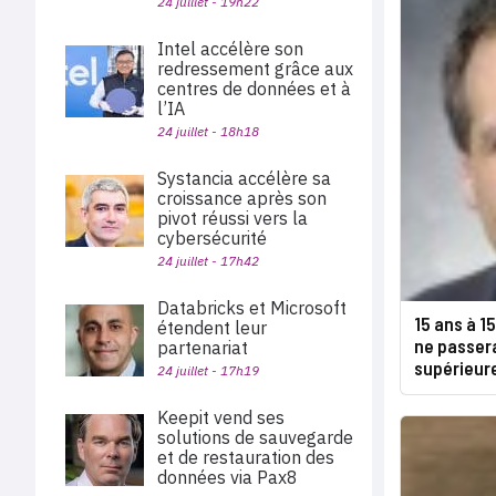
24 juillet - 19h22
Intel accélère son
redressement grâce aux
centres de données et à
l’IA
24 juillet - 18h18
Systancia accélère sa
croissance après son
pivot réussi vers la
cybersécurité
24 juillet - 17h42
Databricks et Microsoft
15 ans à 15
étendent leur
ne passera
partenariat
supérieur
24 juillet - 17h19
Keepit vend ses
solutions de sauvegarde
et de restauration des
données via Pax8