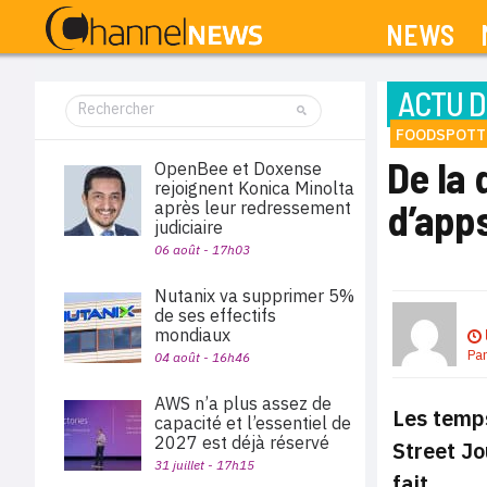
NEWS
ACTU D
FOODSPOTT
De la 
OpenBee et Doxense
rejoignent Konica Minolta
d’app
après leur redressement
judiciaire
06 août - 17h03
Nutanix va supprimer 5%
de ses effectifs
mondiaux
Pa
04 août - 16h46
AWS n’a plus assez de
Les temps
capacité et l’essentiel de
2027 est déjà réservé
Street Jo
31 juillet - 17h15
fait