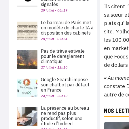
signalés
Ils citent
29 juillet - 08h19
sa sœur et
Le barreau de Paris met
plats qu’i
un modèle de charte IA à
site. Malh
disposition des cabinets
28 juillet - 07h54
les 100.00
en marketi
Pas de trève estivale
pour le dérèglement
que Foodsp
climatique
de dollars
27 juillet - 12h10
« Au momen
Google Search impose
son chatbot par défaut
constate D
en France
autre de c
24 juillet - 20h10
La présence au bureau
NOS LECT
ne rend pas plus
productif, selon une
étude d’Indeed