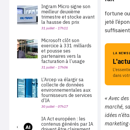
Ingram Micro signe son
meilleur deuxième
fortune ou
trimestre et stocke avant
jeté l’épo
la hausse des prix
31 juillet - 17h11
suffisaien
Microsoft clôt son
exercice à 331 milliards
et pousse ses
LA NEWS
partenaires vers la
L'act
facturation à l’usage
31 juillet - 17h06
L'essenti
dans votr
L’Arcep va élargir sa
collecte de données
environnementales aux
fournisseurs de services
« Avec des 
d’IA
marché, sa
30 juillet - 07h17
idées n’éta
IA Act européen : les
marketing a
contenus générés par IA
doivent être clairement