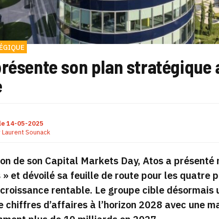
ÉGIQUE
résente son plan stratégique 
e
le
14-05-2025
r
Laurent Sounack
ion de son Capital Markets Day, Atos a présenté
 » et dévoilé sa feuille de route pour les quatre
croissance rentable. Le groupe cible désormais un
e chiffres d’affaires à l’horizon 2028 avec une m