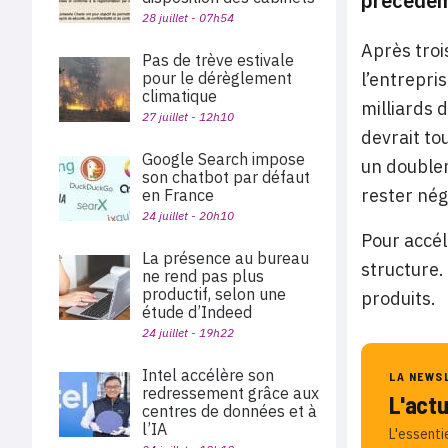
précédem
28 juillet - 07h54
Après troi
Pas de trève estivale
pour le dérèglement
l’entrepri
climatique
milliards 
27 juillet - 12h10
devrait to
Google Search impose
un doublem
son chatbot par défaut
rester nég
en France
24 juillet - 20h10
Pour accél
La présence au bureau
structure.
ne rend pas plus
productif, selon une
produits.
étude d’Indeed
24 juillet - 19h22
Intel accélère son
LA NEWS
redressement grâce aux
L'act
centres de données et à
l’IA
L'essenti