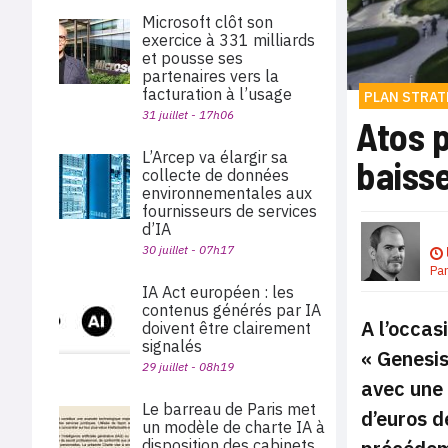
Microsoft clôt son
exercice à 331 milliards
et pousse ses
partenaires vers la
facturation à l’usage
PLAN STRAT
31 juillet - 17h06
Atos p
L’Arcep va élargir sa
baiss
collecte de données
environnementales aux
fournisseurs de services
d’IA
30 juillet - 07h17
Pa
IA Act européen : les
contenus générés par IA
A l’occas
doivent être clairement
signalés
« Genesis
29 juillet - 08h19
avec une 
Le barreau de Paris met
d’euros d
un modèle de charte IA à
disposition des cabinets