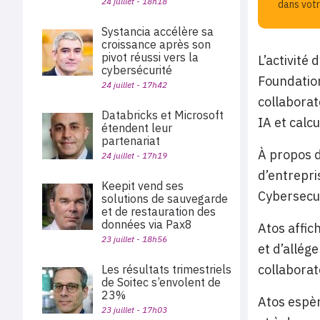
24 juillet - 18h18
dans votr
Systancia accélère sa
croissance après son
pivot réussi vers la
L’activité 
cybersécurité
Foundation
24 juillet - 17h42
collaborat
Databricks et Microsoft
IA et calc
étendent leur
partenariat
À propos d
24 juillet - 17h19
d’entrepri
Keepit vend ses
Cybersecur
solutions de sauvegarde
et de restauration des
données via Pax8
Atos affic
23 juillet - 18h56
et d’allég
collaborat
Les résultats trimestriels
de Soitec s’envolent de
23%
Atos espèr
23 juillet - 17h03