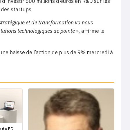
i d’investir 500 millions d’euros en R&D sur les
 des startups.
 stratégique et de transformation va nous
lutions technologiques de pointe »
, affirme le
 une baisse de l’action de plus de 9% mercredi à
s de PC