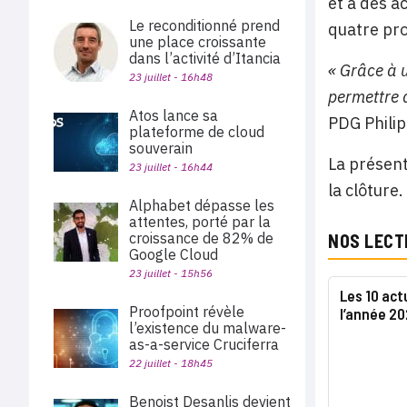
et à des a
Le reconditionné prend
quatre pro
une place croissante
dans l’activité d’Itancia
« Grâce à 
23 juillet - 16h48
permettre 
Atos lance sa
PDG Philip
plateforme de cloud
souverain
La présent
23 juillet - 16h44
la clôture.
Alphabet dépasse les
attentes, porté par la
croissance de 82% de
NOS LECT
Google Cloud
23 juillet - 15h56
Les 10 act
Proofpoint révèle
l’année 2
l’existence du malware-
as-a-service Cruciferra
22 juillet - 18h45
Benoist Desanlis devient