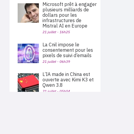
Microsoft prêt à engager
plusieurs milliards de
dollars pour les
infrastructures de
Mistral AI en Europe
21 juillet - 16h25
La Cnil impose le
consentement pour les
pixels de suivi d’emails
21 juillet - 06h39
L’IA made in China est
ouverte avec Kimi K3 et
Qwen 3.8
21 juillet - 05h04
MIEL se renforce dans la
PLAN DU SITE
cyber et reconstruit son
Actu des sociétés
offre dans la
Agenda
Nous proposons aux professionnels des marchés de
virtualisation
En bref
l'informatique et des télécoms une information centrée
exclusivement sur les problématiques business, les pratiques
20 juillet - 15h26
Expertises
métiers de l'ensemble des acteurs du channel français
Interviews
(Constructeurs informatique et télécoms, éditeurs,