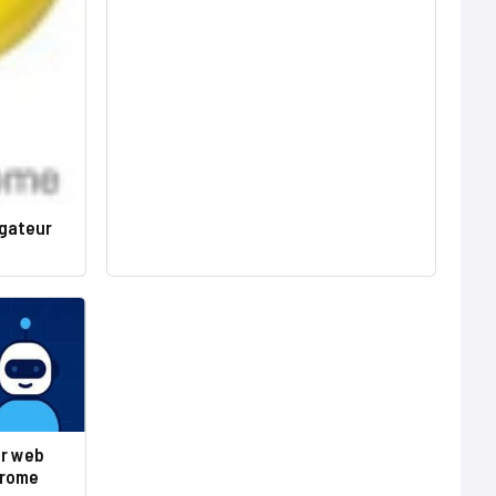
igateur
ur web
hrome