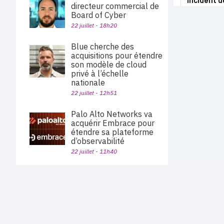
directeur commercial de
Board of Cyber
22 juillet - 18h20
Blue cherche des
acquisitions pour étendre
son modèle de cloud
privé à l’échelle
nationale
22 juillet - 12h51
Palo Alto Networks va
acquérir Embrace pour
étendre sa plateforme
d’observabilité
22 juillet - 11h40
OpenAI suspend un
modèle après plusieurs
PLAN DU SITE
contournements de ses
Actu des sociétés
garde-fous
Agenda
Nous proposons aux professionnels des marchés de
22 juillet - 06h00
En bref
l'informatique et des télécoms une information centrée
exclusivement sur les problématiques business, les pratiques
Expertises