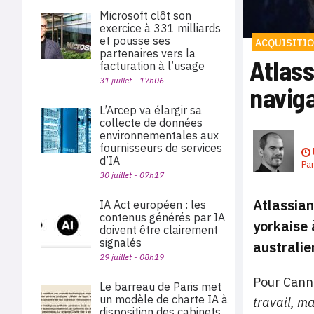
Microsoft clôt son
exercice à 331 milliards
et pousse ses
ACQUISITI
partenaires vers la
Atlas
facturation à l’usage
31 juillet - 17h06
naviga
L’Arcep va élargir sa
collecte de données
environnementales aux
fournisseurs de services
d’IA
Pa
30 juillet - 07h17
Atlassian
IA Act européen : les
contenus générés par IA
yorkaise 
doivent être clairement
signalés
australie
29 juillet - 08h19
Pour Cann
Le barreau de Paris met
un modèle de charte IA à
travail, ma
disposition des cabinets