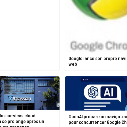
Google lance son propre nav
web
es services cloud
OpenAI prépare un navigate
n se prolonge après un
pour concurrencer Google C
de maintenance