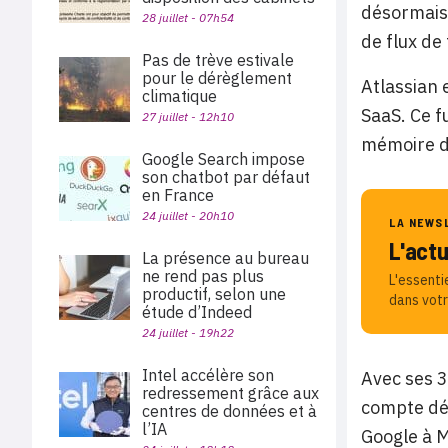
désormais 
28 juillet - 07h54
de flux de
Pas de trève estivale
pour le dérèglement
Atlassian 
climatique
SaaS. Ce f
27 juillet - 12h10
mémoire de
Google Search impose
son chatbot par défaut
en France
24 juillet - 20h10
LA NEWS
L'act
La présence au bureau
ne rend pas plus
L'essenti
productif, selon une
dans votr
étude d’Indeed
24 juillet - 19h22
Intel accélère son
Avec ses 3
redressement grâce aux
compte déj
centres de données et à
l’IA
Google à M