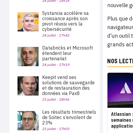
24 juillet - 18h18
nouvelle g
Systancia accélère sa
Plus que de
croissance après son
pivot réussi vers la
navigateur
cybersécurité
d’un outil 
24 juillet - 17h42
grands act
Databricks et Microsoft
étendent leur
partenariat
NOS LECT
24 juillet - 17h19
Keepit vend ses
solutions de sauvegarde
et de restauration des
données via Pax8
23 juillet - 18h56
Les résultats trimestriels
Atlassian 
de Soitec s’envolent de
semaines 
23%
applicatio
23 juillet - 17h03