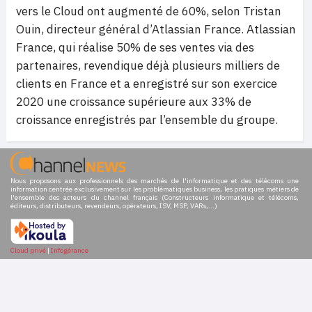
vers le Cloud ont augmenté de 60%, selon Tristan
Ouin, directeur général d’Atlassian France. Atlassian
France, qui réalise 50% de ses ventes via des
partenaires, revendique déjà plusieurs milliers de
clients en France et a enregistré sur son exercice
2020 une croissance supérieure aux 33% de
croissance enregistrés par l’ensemble du groupe.
Nous proposons aux professionnels des marchés de l'informatique et des télécoms une
information centrée exclusivement sur les problématiques business, les pratiques métiers de
l'ensemble des acteurs du channel français (Constructeurs informatique et télécoms,
éditeurs, distributeurs, revendeurs, opérateurs, ISV, MSP, VARs,...)
Cloud privé
|
Infogérance