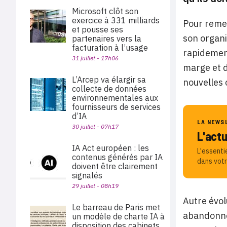
Microsoft clôt son
exercice à 331 milliards
Pour remet
et pousse ses
son organ
partenaires vers la
facturation à l’usage
rapidement
31 juillet - 17h06
marge et d
L’Arcep va élargir sa
nouvelles 
collecte de données
environnementales aux
fournisseurs de services
d’IA
LA NEWS
30 juillet - 07h17
L'act
IA Act européen : les
L'essenti
contenus générés par IA
dans votr
doivent être clairement
signalés
29 juillet - 08h19
Autre évol
Le barreau de Paris met
abandonner
un modèle de charte IA à
disposition des cabinets