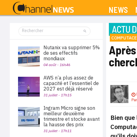
NEWS
ACTU D
COMPUTACE
Après
Nutanix va supprimer 5%
de ses effectifs
cherc
mondiaux
04 août - 16h46
AWS n’a plus assez de
capacité et l’essentiel de
2027 est déjà réservé
31 juillet - 17h15
Pa
Ingram Micro signe son
meilleur deuxième
Bien que 
trimestre et stocke avant
la hausse des prix
Computace
31 juillet - 17h11
qu’ils do