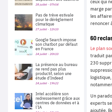
ceux qui n
28 juillet - 07h54
marge par 
Pas de trève estivale
les affair
pour le dérèglement
renoncer à
climatique
27 juillet - 12h10
60 recla
Google Search impose
son chatbot par défaut
Le plan so
en France
24 juillet - 20h10
traduit par
230 suppre
La présence au bureau
ne rend pas plus
suppressio
productif, selon une
logistique
étude d’Indeed
24 juillet - 19h22
notamment 
Intel accélère son
Un parado
redressement grâce aux
centres de données et à
experts se
l’IA
ajoutée. B