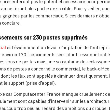
e présenteront pas le potentiel nécessaire pour per
an ne feront plus partie de sa cible. Pour y veiller, un
es gagnées par les commerciaux. Si ces derniers n’obtienn
 conclure.
ssements sur 230 postes supprimés
cial
est évidemment un levier d’adptation de l’entrepri
 environ 170 licenciements secs, dont l’essentiel ont ét
ssions de postes mais une soixantaine de reclassement
ns de postes a concerné le commercial, le back-office 
, dont les flux sont appelés à diminuer drastiquement.
le support (prise d’appel).
xe car Computacenter France manque cruellement de b
ulement sont capables d’intervenir sur les architectur
eaucoup trop peu au regard des ambitions du groupe. Du