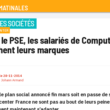
MATINALES
ES SOCIÉTÉS
NTER
 le PSE, les salariés de Compu
hent leurs marques
le
28-11-2014
r
Johann Armand
le plan social annoncé fin mars soit en passe de 
nter France ne sont pas au bout de leurs peines
ivent maintenant s’adapter.