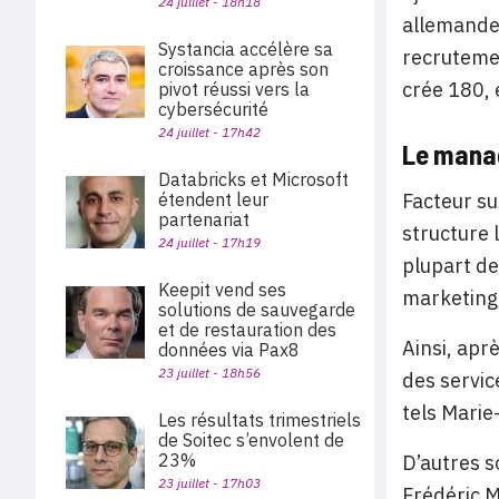
24 juillet - 18h18
allemande 
Systancia accélère sa
recrutemen
croissance après son
crée 180, 
pivot réussi vers la
cybersécurité
24 juillet - 17h42
Le manag
Databricks et Microsoft
étendent leur
Facteur su
partenariat
structure 
24 juillet - 17h19
plupart de
Keepit vend ses
marketing,
solutions de sauvegarde
et de restauration des
Ainsi, aprè
données via Pax8
23 juillet - 18h56
des servic
tels Marie
Les résultats trimestriels
de Soitec s’envolent de
23%
D’autres s
23 juillet - 17h03
Frédéric M