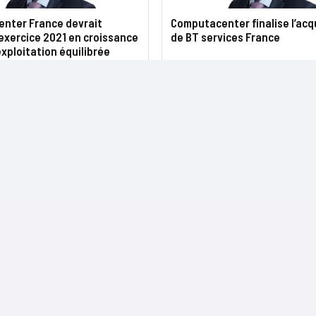
nter France devrait
Computacenter finalise l’acq
’exercice 2021 en croissance
de BT services France
xploitation équilibrée
NOS SITES
CONTACTS
Nominations
InformatiqueNews.fr
Rédaction
Produits et solutions
Projets-Informatiques.fr
Publicité
Régions
BtoBMarketers.fr
Advertising
Talents