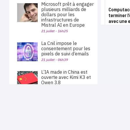
Microsoft prêt à engager
plusieurs milliards de
Computace
dollars pour les
terminer l
infrastructures de
avec une e
Mistral AI en Europe
21 juillet - 16h25
La Cnil impose le
consentement pour les
pixels de suivi d’emails
21 juillet - 06h39
L’IA made in China est
ouverte avec Kimi K3 et
Qwen 3.8
21 juillet - 05h04
PLAN DU SITE
MIEL se renforce dans la
Actu des sociétés
cyber et reconstruit son
Agenda
Nous proposons aux professionnels des marchés de
offre dans la
En bref
l'informatique et des télécoms une information centrée
virtualisation
exclusivement sur les problématiques business, les pratiques
Expertises
métiers de l'ensemble des acteurs du channel français
20 juillet - 15h26
Interviews
(Constructeurs informatique et télécoms, éditeurs,
distributeurs, revendeurs, opérateurs, ISV, MSP, VARs,...)