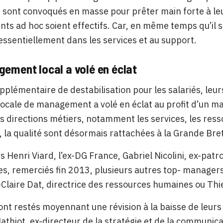
sont convoqués en masse pour prêter main forte à le
ts ad hoc soient effectifs. Car, en même temps qu’i
essentiellement dans les services et au support.
ement local a volé en éclat
pplémentaire de destabilisation pour les salariés, le
locale de management a volé en éclat au profit d’un ma
s directions métiers, notamment les services, les ress
 la qualité sont désormais rattachées à la Grande Bre
s Henri Viard, l’ex-DG France, Gabriel Nicolini, ex-patro
es, remerciés fin 2013, plusieurs autres top- managers
-Claire Dat, directrice des ressources humaines ou Thi
ont restés moyennant une révision à la baisse de leurs 
athiot, ex-directeur de la stratégie et de la communic