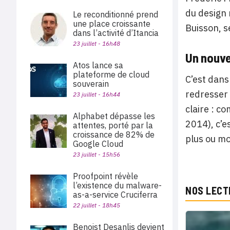
du design 
Le reconditionné prend
une place croissante
Buisson, s
dans l’activité d’Itancia
23 juillet - 16h48
Un nouve
Atos lance sa
plateforme de cloud
C’est dans
souverain
redresser 
23 juillet - 16h44
claire : c
Alphabet dépasse les
2014), c’e
attentes, porté par la
croissance de 82% de
plus ou mo
Google Cloud
23 juillet - 15h56
Proofpoint révèle
l’existence du malware-
NOS LECT
as-a-service Cruciferra
22 juillet - 18h45
Benoist Desanlis devient