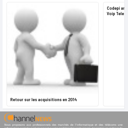
Codepi ann
Voip Tele
Retour sur les acquisitions en 2014
Nous proposons aux professionnels des marchés de l'informatique et des télécoms une