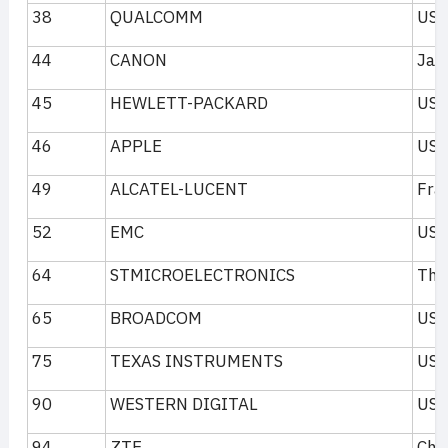
38
QUALCOMM
US
44
CANON
Jap
45
HEWLETT-PACKARD
US
46
APPLE
US
49
ALCATEL-LUCENT
Fra
52
EMC
US
64
STMICROELECTRONICS
The
65
BROADCOM
US
75
TEXAS INSTRUMENTS
US
90
WESTERN DIGITAL
US
94
ZTE
Chi