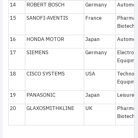
14
ROBERT BOSCH
Germany
Automobi
15
SANOFI-AVENTIS
France
Pharmac
Biotechn
16
HONDA MOTOR
Japan
Automobi
17
SIEMENS
Germany
Electroni
Equipme
18
CISCO SYSTEMS
USA
Technol
Equipme
19
PANASONIC
Japan
Leisure 
20
GLAXOSMITHKLINE
UK
Pharmac
Biotechn