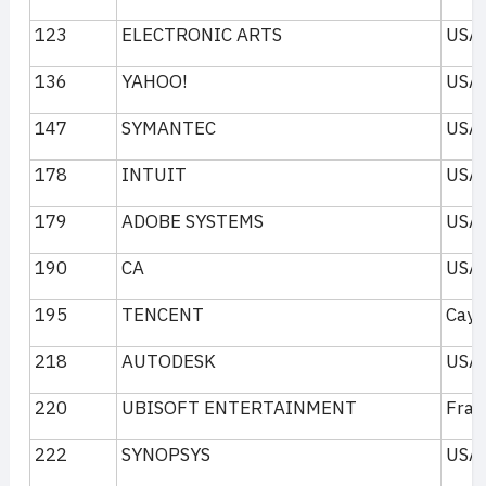
123
ELECTRONIC ARTS
USA
136
YAHOO!
USA
147
SYMANTEC
USA
178
INTUIT
USA
179
ADOBE SYSTEMS
USA
190
CA
USA
195
TENCENT
Caym
218
AUTODESK
USA
220
UBISOFT ENTERTAINMENT
Fran
222
SYNOPSYS
USA