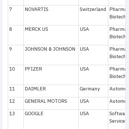
7
NOVARTIS
Switzerland
Pharmac
Biotechn
8
MERCK US
USA
Pharmac
Biotechn
9
JOHNSON & JOHNSON
USA
Pharmac
Biotechn
10
PFIZER
USA
Pharmac
Biotechn
11
DAIMLER
Germany
Automobi
12
GENERAL MOTORS
USA
Automobi
13
GOOGLE
USA
Softwar
Services