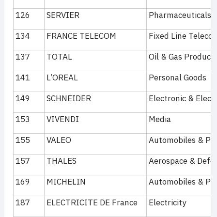
126
SERVIER
Pharmaceuticals 
134
FRANCE TELECOM
Fixed Line Telec
137
TOTAL
Oil & Gas Produce
141
L’OREAL
Personal Goods
149
SCHNEIDER
Electronic & Elec
153
VIVENDI
Media
155
VALEO
Automobiles & Pa
157
THALES
Aerospace & Defe
169
MICHELIN
Automobiles & Pa
187
ELECTRICITE DE France
Electricity