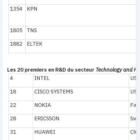
1354
KPN
1805
TNS
1882
ELTEK
Les 20 premiers en R&D du secteur
Technology and H
4
INTEL
US
18
CISCO SYSTEMS
US
22
NOKIA
Fin
28
ERICSSON
Swe
31
HUAWEI
Chi