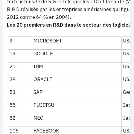
forte intensité de R & D, tels que les TIC et la santé (7
R & D réalisés par les entreprises américaines qui figur
2012 contre 64 % en 2004).
Les 20 premiers en R&D dans le secteur des logiciels 
3
MICROSOFT
USA
13
GOOGLE
USA
21
IBM
USA
29
ORACLE
USA
53
SAP
Ger
55
FUJITSU
Jap
82
NEC
Jap
105
FACEBOOK
USA