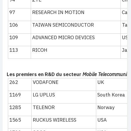
97
RESEARCH IN MOTION
Can
106
TAIWAN SEMICONDUCTOR
Tai
109
ADVANCED MICRO DEVICES
US
113
RICOH
Jap
Les premiers en R&D du secteur
Mobile Telecommunica
262
VODAFONE
UK
1169
LG UPLUS
South Korea
1285
TELENOR
Norway
1565
RUCKUS WIRELESS
USA