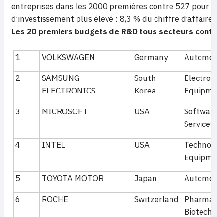
entreprises dans les 2000 premières contre 527 pour l
d’investissement plus élevé : 8,3 % du chiffre d’affaires
Les 20 premiers budgets de R&D tous secteurs conf
1
VOLKSWAGEN
Germany
Automobi
2
SAMSUNG
South
Electroni
ELECTRONICS
Korea
Equipme
3
MICROSOFT
USA
Softwar
Services
4
INTEL
USA
Technol
Equipme
5
TOYOTA MOTOR
Japan
Automobi
6
ROCHE
Switzerland
Pharmac
Biotechn