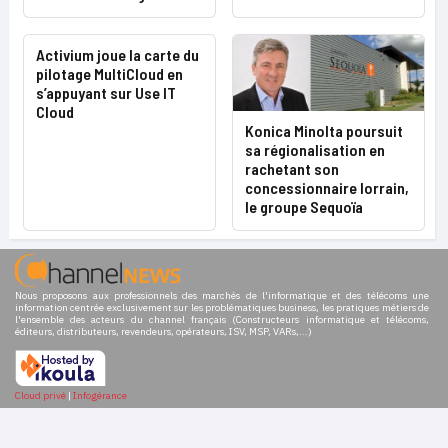
Activium joue la carte du
pilotage MultiCloud en
s’appuyant sur Use IT
Cloud
Konica Minolta poursuit
sa régionalisation en
rachetant son
concessionnaire lorrain,
le groupe Sequoïa
Nous proposons aux professionnels des marchés de l'informatique et des télécoms une
information centrée exclusivement sur les problématiques business, les pratiques métiers de
l'ensemble des acteurs du channel français (Constructeurs informatique et télécoms,
éditeurs, distributeurs, revendeurs, opérateurs, ISV, MSP, VARs,...)
Cloud privé
|
Infogérance