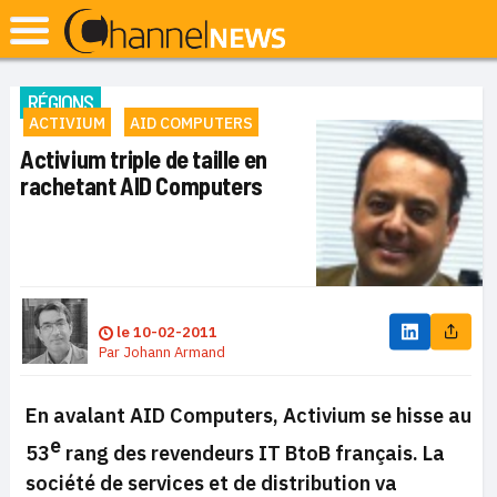
RÉGIONS
ACTIVIUM
AID COMPUTERS
Activium triple de taille en
rachetant AID Computers
le
10-02-2011
Par
Johann Armand
En avalant AID Computers, Activium se hisse au
e
53
rang des revendeurs IT BtoB français. La
société de services et de distribution va