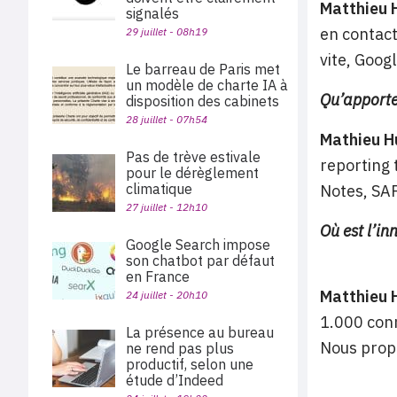
Matthieu 
signalés
en contact
29 juillet - 08h19
vite, Goog
Le barreau de Paris met
un modèle de charte IA à
Qu’apporte
disposition des cabinets
28 juillet - 07h54
Mathieu H
Pas de trève estivale
reporting 
pour le dérèglement
climatique
Notes, SAP 
27 juillet - 12h10
Où est l’in
Google Search impose
son chatbot par défaut
en France
Matthieu 
24 juillet - 20h10
1.000 conn
La présence au bureau
Nous propo
ne rend pas plus
productif, selon une
étude d’Indeed