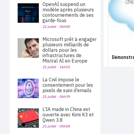
OpenAI suspend un
modèle après plusieurs
contournements de ses
garde-fous
22 juillet - 06h00
Microsoft prêt à engager
plusieurs milliards de
dollars pour les
infrastructures de
Démonstra
Mistral AI en Europe
21 juillet - 16h25
La Cnil impose le
consentement pour les
pixels de suivi d’emails
21 juillet - 06h39
L’IA made in China est
ouverte avec Kimi K3 et
Qwen 3.8
21 juillet - 05h04