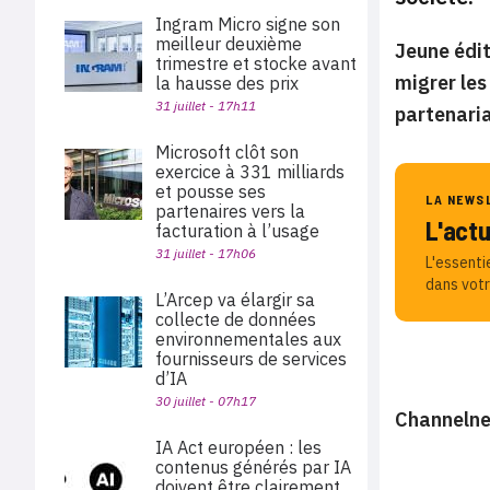
Ingram Micro signe son
meilleur deuxième
Jeune édit
trimestre et stocke avant
migrer les
la hausse des prix
31 juillet - 17h11
partenari
Microsoft clôt son
exercice à 331 milliards
et pousse ses
LA NEWS
partenaires vers la
L'act
facturation à l’usage
31 juillet - 17h06
L'essenti
dans votr
L’Arcep va élargir sa
collecte de données
environnementales aux
fournisseurs de services
d’IA
30 juillet - 07h17
Channelne
IA Act européen : les
contenus générés par IA
doivent être clairement