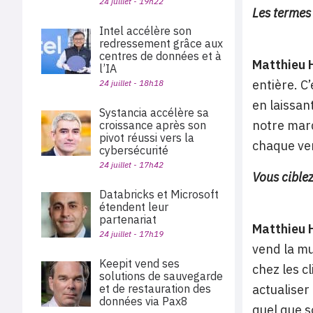
24 juillet - 19h22
Les termes
Intel accélère son
redressement grâce aux
centres de données et à
Matthieu 
l’IA
entière. C’
24 juillet - 18h18
en laissan
Systancia accélère sa
notre marq
croissance après son
pivot réussi vers la
chaque ve
cybersécurité
24 juillet - 17h42
Vous ciblez
Databricks et Microsoft
étendent leur
partenariat
Matthieu 
24 juillet - 17h19
vend la mu
Keepit vend ses
chez les c
solutions de sauvegarde
et de restauration des
actualiser
données via Pax8
quel que so