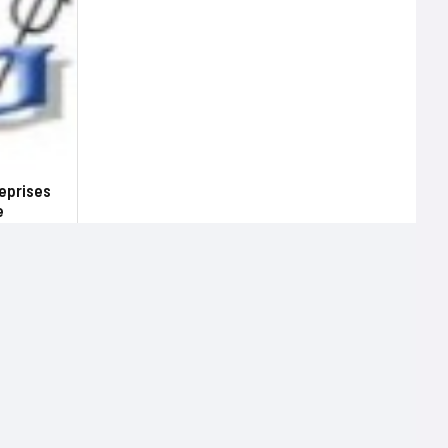
reprises
e