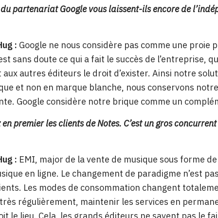
 du partenariat Google vous laissent-ils encore de l’ind
Hug :
Google ne nous considère pas comme une proie po
est sans doute ce qui a fait le succès de l’entreprise, 
t aux autres éditeurs le droit d’exister. Ainsi notre sol
ue et non en marque blanche, nous conservons notre i
nte. Google considère notre brique comme un complém
 en premier les clients de Notes. C’est un gros concurren
Hug :
EMI, major de la vente de musique sous forme de 
sique en ligne. Le changement de paradigme n’est pas s
lients. Les modes de consommation changent totalement
 très régulièrement, maintenir les services en permanenc
it le lieu. Cela, les grands éditeurs ne savent pas le fa