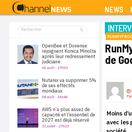
NEWS
INTERV
RUNMYPROC
RunMy
OpenBee et Doxense
rejoignent Konica Minolta
de Go
après leur redressement
judiciaire
06 août - 17h03
Nutanix va supprimer 5%
de ses effectifs
mondiaux
Pa
04 août - 16h46
AWS n’a plus assez de
Moins d’u
capacité et l’essentiel de
2027 est déjà réservé
avec les 
31 juillet - 17h15
société.