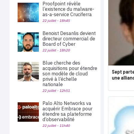
Proofpoint révèle
l’existence du malware-
as-a-service Cruciferra
22 juillet - 18h45
Benoist Desanlis devient
directeur commercial de
Board of Cyber
22 juillet - 18h20
Blue cherche des
acquisitions pour étendre
Sept part
son modèle de cloud
une allian
privé à l’échelle
nationale
22 juillet - 12h51
Palo Alto Networks va
acquérir Embrace pour
étendre sa plateforme
d’observabilité
22 juillet - 11h40