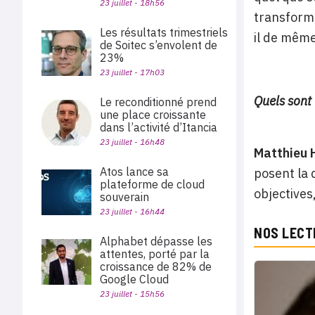
23 juillet - 18h56
transforma
Les résultats trimestriels
il de même
de Soitec s’envolent de
23%
23 juillet - 17h03
Quels sont 
Le reconditionné prend
une place croissante
dans l’activité d’Itancia
23 juillet - 16h48
Matthieu 
Atos lance sa
posent la 
plateforme de cloud
objectives
souverain
23 juillet - 16h44
NOS LECT
Alphabet dépasse les
attentes, porté par la
croissance de 82% de
Google Cloud
23 juillet - 15h56