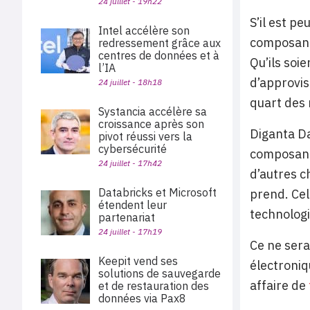
24 juillet - 19h22
S’il est p
Intel accélère son
composants
redressement grâce aux
centres de données et à
Qu’ils soi
l’IA
d’approvis
24 juillet - 18h18
quart des 
Systancia accélère sa
croissance après son
Diganta Das
pivot réussi vers la
cybersécurité
composants
24 juillet - 17h42
d’autres c
Databricks et Microsoft
prend. Cel
étendent leur
technologi
partenariat
24 juillet - 17h19
Ce ne sera
Keepit vend ses
électroniq
solutions de sauvegarde
affaire de
et de restauration des
données via Pax8