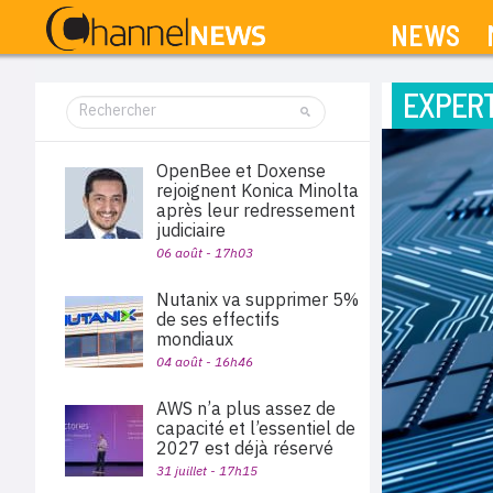
NEWS
EXPERT
OpenBee et Doxense
rejoignent Konica Minolta
après leur redressement
judiciaire
06 août - 17h03
Nutanix va supprimer 5%
de ses effectifs
mondiaux
04 août - 16h46
AWS n’a plus assez de
capacité et l’essentiel de
2027 est déjà réservé
31 juillet - 17h15