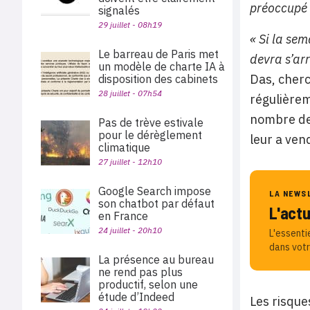
préoccupé p
signalés
29 juillet - 08h19
« Si la se
Le barreau de Paris met
devra s’arr
un modèle de charte IA à
Das, cherc
disposition des cabinets
28 juillet - 07h54
régulièrem
nombre de
Pas de trève estivale
pour le dérèglement
leur a ven
climatique
27 juillet - 12h10
Google Search impose
LA NEWS
son chatbot par défaut
L'act
en France
24 juillet - 20h10
L'essenti
dans votr
La présence au bureau
ne rend pas plus
productif, selon une
étude d’Indeed
Les risque