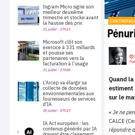
Ingram Micro signe son
meilleur deuxième
trimestre et stocke avant
CONTREFAÇ
la hausse des prix
Pénur
31 juillet - 17h11
Microsoft clôt son
exercice à 331 milliards
et pousse ses
partenaires vers la
Pa
facturation à l’usage
31 juillet - 17h06
Quand la 
L’Arcep va élargir sa
estiment 
collecte de données
environnementales aux
sur le ma
fournisseurs de services
d’IA
30 juillet - 07h17
« Je ne pen
CALCE (Cen
IA Act européen : les
contenus générés par IA
répondre a
doivent être clairement