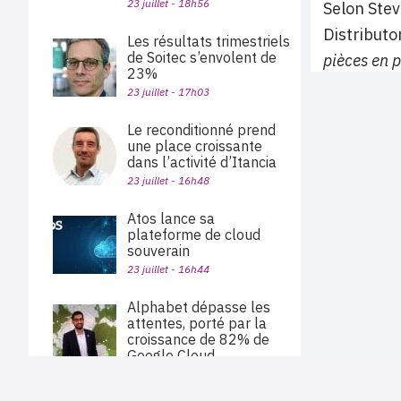
23 juillet - 18h56
Selon Ste
Distributo
Les résultats trimestriels
de Soitec s’envolent de
pièces en p
23%
23 juillet - 17h03
Le reconditionné prend
une place croissante
dans l’activité d’Itancia
23 juillet - 16h48
Atos lance sa
plateforme de cloud
souverain
23 juillet - 16h44
Alphabet dépasse les
attentes, porté par la
croissance de 82% de
Google Cloud
23 juillet - 15h56
PLAN DU SITE