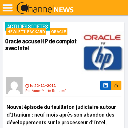
ACTU DES SOCIÉTÉS
HEWLETT-PACKARD
ORACLE
Oracle accuse HP de complot
avec Intel
le
22-11-2011
Par
Anne-Marie Rouzeré
Nouvel épisode du feuilleton judiciaire autour
d’Itanium : neuf mois après son abandon des
développements sur le processeur d’Intel,