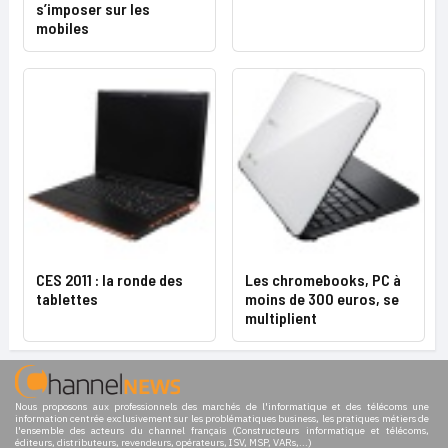
s’imposer sur les
mobiles
CES 2011 : la ronde des
Les chromebooks, PC à
tablettes
moins de 300 euros, se
multiplient
Nous proposons aux professionnels des marchés de l'informatique et des télécoms une
information centrée exclusivement sur les problématiques business, les pratiques métiers de
l'ensemble des acteurs du channel français (Constructeurs informatique et télécoms,
éditeurs, distributeurs, revendeurs, opérateurs, ISV, MSP, VARs,...)