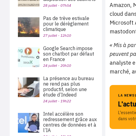
Amazon, M
28 juillet - 07h54
cloud dans
Pas de trève estivale
Microsoft 
pour le dérèglement
climatique
mastodonte
27 juillet - 12h10
« Mis à par
Google Search impose
peuvent pas
son chatbot par défaut
en France
analyste e
24 juillet - 20h10
marché, av
La présence au bureau
ne rend pas plus
productif, selon une
étude d’Indeed
LA NEWS
24 juillet - 19h22
L'act
L'essenti
Intel accélère son
dans votr
redressement grâce aux
centres de données et à
l’IA