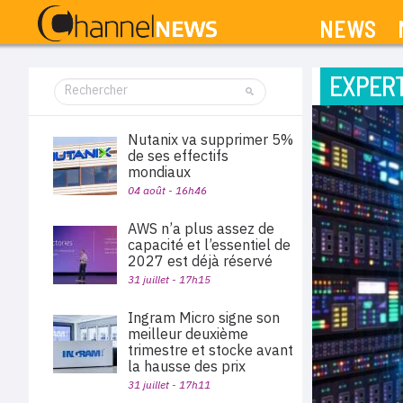
NEWS
EXPERT
Nutanix va supprimer 5%
de ses effectifs
mondiaux
04 août - 16h46
AWS n’a plus assez de
capacité et l’essentiel de
2027 est déjà réservé
31 juillet - 17h15
Ingram Micro signe son
meilleur deuxième
trimestre et stocke avant
la hausse des prix
31 juillet - 17h11