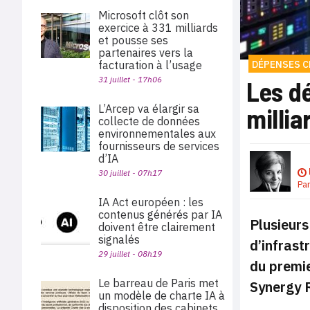
Microsoft clôt son
exercice à 331 milliards
et pousse ses
partenaires vers la
facturation à l’usage
DÉPENSES 
31 juillet - 17h06
Les d
L’Arcep va élargir sa
millia
collecte de données
environnementales aux
fournisseurs de services
d’IA
30 juillet - 07h17
Pa
IA Act européen : les
contenus générés par IA
Plusieurs
doivent être clairement
signalés
d’infrast
29 juillet - 08h19
du premie
Le barreau de Paris met
Synergy R
un modèle de charte IA à
disposition des cabinets