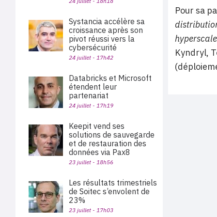
24 juillet - 18h18
Pour sa pa
Systancia accélère sa
distributio
croissance après son
hyperscale
pivot réussi vers la
cybersécurité
Kyndryl, T
24 juillet - 17h42
(déploieme
Databricks et Microsoft
étendent leur
partenariat
24 juillet - 17h19
Keepit vend ses
solutions de sauvegarde
et de restauration des
données via Pax8
23 juillet - 18h56
Les résultats trimestriels
de Soitec s’envolent de
23%
23 juillet - 17h03