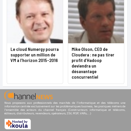
Le cloud Numergy pourra
Mike Olson, CEO de
supporter un million de
Cloudera : ne pas tirer
VM à l’horizon 2015-2016
profit d’Hadoop
deviendra un
désavantage
concurrentiel
Nous proposons aux professionnels des marchés de l'informatique et des télécoms une
information centrée exclusivement sur les problématiques business, les pratiques métiers de
l'ensemble des acteurs du channel français (Constructeurs informatique et télécoms,
éditeurs, distributeurs, revendeurs, opérateurs, ISV, MSP, VARs,...)