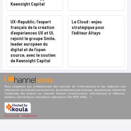
Keensight Capital
UX-Republic, l’expert
Le Cloud : enjeu
français de la création
stratégique pour
d’expériences UX et UI,
l’éditeur Altays
rejoint le groupe Smile,
leader européen du
digital et de l’open
source, avec le soutien
de Keensight Capital
Nous proposons aux professionnels des marchés de l'informatique et des télécoms une
information centrée exclusivement sur les problématiques business, les pratiques métiers de
l'ensemble des acteurs du channel français (Constructeurs informatique et télécoms,
éditeurs, distributeurs, revendeurs, opérateurs, ISV, MSP, VARs,...)
Cloud privé
|
Infogérance