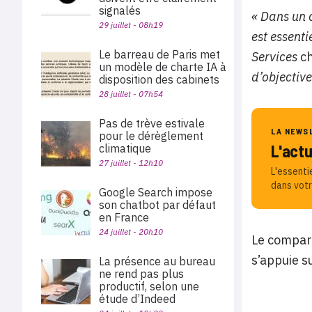
signalés
« Dans un 
29 juillet - 08h19
est essenti
Le barreau de Paris met
Services
ch
un modèle de charte IA à
d’objective
disposition des cabinets
28 juillet - 07h54
Pas de trève estivale
LA NEWS
pour le dérèglement
L'act
climatique
27 juillet - 12h10
L'essenti
dans votr
Google Search impose
son chatbot par défaut
en France
24 juillet - 20h10
Le compara
s’appuie s
La présence au bureau
ne rend pas plus
productif, selon une
étude d’Indeed