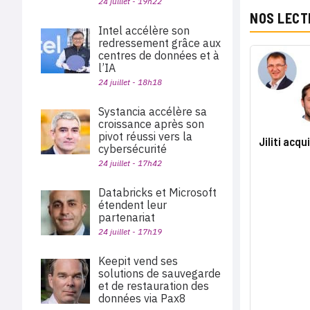
24 juillet - 19h22
NOS LECT
Intel accélère son
redressement grâce aux
centres de données et à
l’IA
24 juillet - 18h18
Systancia accélère sa
croissance après son
pivot réussi vers la
Jiliti acq
cybersécurité
24 juillet - 17h42
Databricks et Microsoft
étendent leur
partenariat
24 juillet - 17h19
Keepit vend ses
solutions de sauvegarde
et de restauration des
données via Pax8