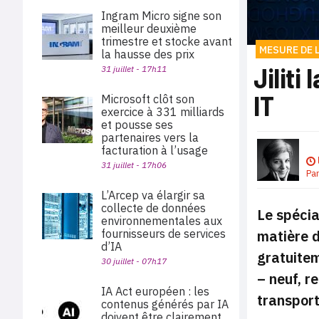
Ingram Micro signe son
meilleur deuxième
trimestre et stocke avant
MESURE DE 
la hausse des prix
Jiliti
31 juillet - 17h11
IT
Microsoft clôt son
exercice à 331 milliards
et pousse ses
partenaires vers la
facturation à l’usage
31 juillet - 17h06
Pa
L’Arcep va élargir sa
collecte de données
Le spécia
environnementales aux
matière d
fournisseurs de services
d’IA
gratuitem
30 juillet - 07h17
– neuf, r
IA Act européen : les
transport
contenus générés par IA
doivent être clairement