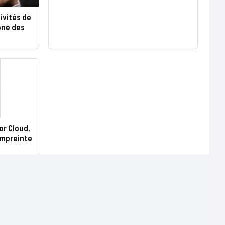
tivités de
one des
r Cloud,
empreinte