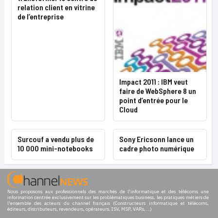
relation client en vitrine
de l’entreprise
Impact 2011 : IBM veut
faire de WebSphere 8 un
point d’entrée pour le
Cloud
Surcouf a vendu plus de
Sony Ericsonn lance un
10 000 mini-notebooks
cadre photo numérique
Nous proposons aux professionnels des marchés de l'informatique et des télécoms une
information centrée exclusivement sur les problématiques business, les pratiques métiers de
l'ensemble des acteurs du channel français (Constructeurs informatique et télécoms,
éditeurs, distributeurs, revendeurs, opérateurs, ISV, MSP, VARs,...)